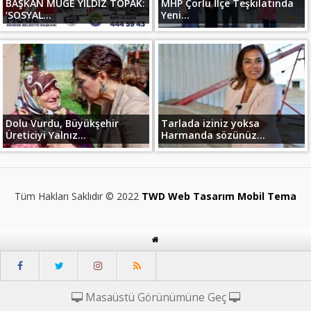
BAŞKAN MÜGE YILDIZ TOPAK:
MHP Çorlu İlçe Teşkilatında
‘SOSYAL...
Yeni...
Dolu Vurdu, Büyükşehir
Tarlada iziniz yoksa
Üreticiyi Yalnız...
Harmanda sözünüz...
Tüm Hakları Saklıdır © 2022
TWD Web Tasarım Mobil Tema
Masaüstü Görünümüne Geç