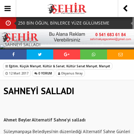
250 BİN ÖĞÜN, BİNLERCE YÜZE GÜLÜMSEME
BAŞKAN MÜGE YILDIZ TOPAK: ‘SOSYAL
SOSYAL MEDYADA PAYLAŞ
BELEDİYECİLİKTE HİÇBİR HEMŞERİMİZİ YALNIZ
MHP Çorlu İlçe Teşkilatında Yeni Dönem Başladı:
BIRAKMIYORUZ!’
Mazbatalar Alındı
Dolu Vurdu, Büyükşehir Üreticiyi Yalnız Bırakmadı
Eğitim
,
Küçük Manşet
,
Kültür & Sanat
,
Kültür Sanat Manşet
,
Manşet
SOFRALARDA BEREKETİ, GÖNÜLLERDE DAYANIŞMAYI
12 Mart 2017
0 YORUM
Okyanus feray
BÜYÜTÜYORUZ!
SAHNEYİ SALLADI
Ahmet Beyler Alternatif Sahne’yi salladı
Süleymanpaşa Belediyesi’nin düzenlediği Alternatif Sahne Günleri