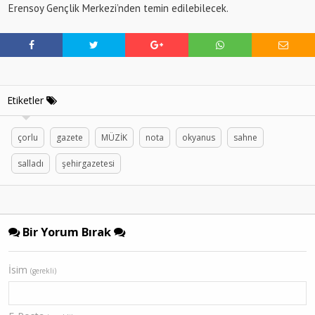
Erensoy Gençlik Merkezi’nden temin edilebilecek.
Etiketler
çorlu
gazete
MÜZİK
nota
okyanus
sahne
salladı
şehirgazetesi
Bir Yorum Bırak
İsim
(gerekli)