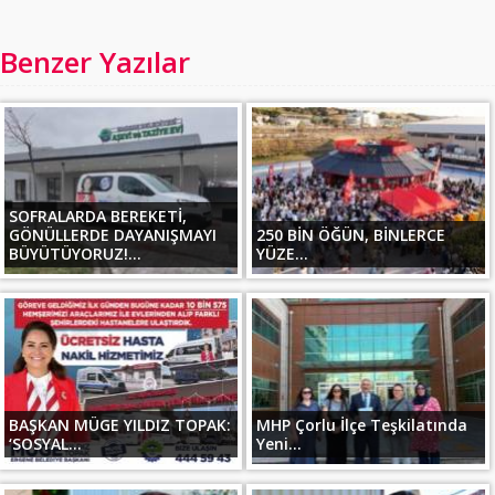
Benzer Yazılar
SOFRALARDA BEREKETİ,
GÖNÜLLERDE DAYANIŞMAYI
250 BİN ÖĞÜN, BİNLERCE
BÜYÜTÜYORUZ!...
YÜZE...
BAŞKAN MÜGE YILDIZ TOPAK:
MHP Çorlu İlçe Teşkilatında
‘SOSYAL...
Yeni...