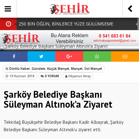
250 BİN ÖĞÜN, BİNLERCE YÜZE GÜLÜMSEME
BAŞKAN MÜGE YILDIZ TOPAK: ‘SOSYAL
SOSYAL MEDYADA PAYLAŞ
BELEDİYECİLİKTE HİÇBİR HEMŞERİMİZİ YALNIZ
MHP Çorlu İlçe Teşkilatında Yeni Dönem Başladı:
BIRAKMIYORUZ!’
Mazbatalar Alındı
Dolu Vurdu, Büyükşehir Üreticiyi Yalnız Bırakmadı
Dörtlü Haber
,
Gündem
,
Küçük Manşet
,
Manşet
,
Üst Manşet
SOFRALARDA BEREKETİ, GÖNÜLLERDE DAYANIŞMAYI
19 Haziran 2018
0 YORUM
Okyanus feray
BÜYÜTÜYORUZ!
Şarköy Belediye Başkanı
Süleyman Altınok’a Ziyaret
Tekirdağ Büyükşehir Belediye Başkanı Kadir Albayrak, Şarköy
Belediye Başkanı Süleyman Altınok’u ziyaret etti.