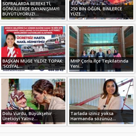
SOFRALARDA BEREKETİ,
GÖNÜLLERDE DAYANIŞMAYI
250 BİN ÖĞÜN, BİNLERCE
BÜYÜTÜYORUZ!...
YÜZE...
BAŞKAN MÜGE YILDIZ TOPAK:
MHP Çorlu İlçe Teşkilatında
‘SOSYAL...
Yeni...
Dolu Vurdu, Büyükşehir
Tarlada iziniz yoksa
Üreticiyi Yalnız...
Harmanda sözünüz...