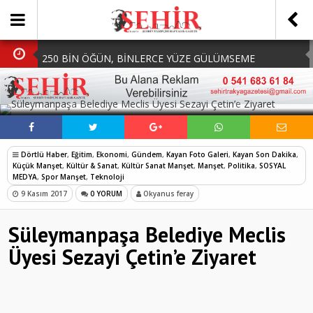
250 BİN ÖĞÜN, BİNLERCE YÜZE GÜLÜMSEME
BAŞKAN MÜGE YILDIZ TOPAK: ‘SOSYAL
SOSYAL MEDYADA PAYLAŞ
BELEDİYECİLİKTE HİÇBİR HEMŞERİMİZİ YALNIZ
MHP Çorlu İlçe Teşkilatında Yeni Dönem Başladı:
BIRAKMIYORUZ!’
Mazbatalar Alındı
Dolu Vurdu, Büyükşehir Üreticiyi Yalnız Bırakmadı
Dörtlü Haber
,
Eğitim
,
Ekonomi
,
Gündem
,
Kayan Foto Galeri
,
Kayan Son Dakika
,
SOFRALARDA BEREKETİ, GÖNÜLLERDE DAYANIŞMAYI
Küçük Manşet
,
Kültür & Sanat
,
Kültür Sanat Manşet
,
Manşet
,
Politika
,
SOSYAL
MEDYA
,
Spor Manşet
,
Teknoloji
BÜYÜTÜYORUZ!
9 Kasım 2017
0 YORUM
Okyanus feray
Süleymanpaşa Belediye Meclis
Üyesi Sezayi Çetin’e Ziyaret