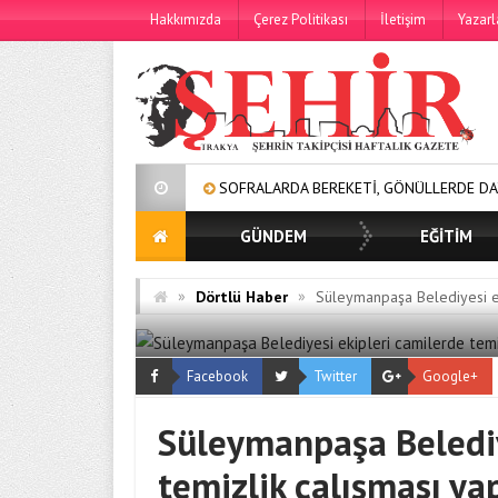
Hakkımızda
Çerez Politikası
İletişim
Yazarl
SOFRALARDA BEREKETİ, GÖNÜLLERDE DAYANIŞMAYI B
GÜNDEM
EĞİTİM
»
»
Dörtlü Haber
Süleymanpaşa Belediyesi ek
Facebook
Twitter
Google+
Süleymanpaşa Belediy
temizlik çalışması ya