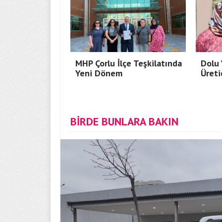
MHP Çorlu İlçe Teşkilatında
Dolu 
Yeni Dönem
Üreti
BİRDE BUNLARA BAKIN