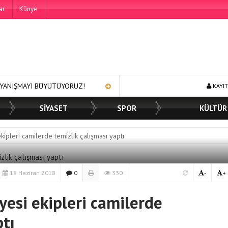
ar
Künye
ÜYÜTÜYORUZ!
250 BİN ÖĞÜN, BİNLERCE YÜZE GÜLÜMSEME
KAYIT
SİYASET
SPOR
KÜLTÜR
ipleri camilerde temizlik çalışması yaptı
18 Haziran 2018
0
330
-
+
esi ekipleri camilerde
ptı