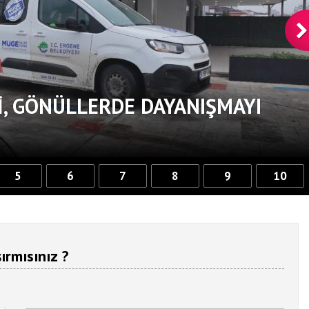
, GÖNÜLLERDE DAYANIŞMAYI
5
6
7
8
9
10
ırmısınız ?