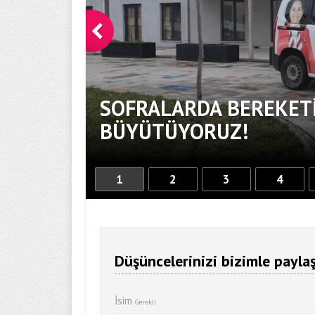
SOFRALARDA BEREKETİ
BÜYÜTÜYORUZ!
1
2
3
4
Düşüncelerinizi bizimle paylaş
İsim
Gerekli