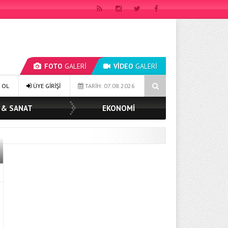
FOTO
GALERİ
VİDEO
GALERİ
BAŞKAN MÜGE YILDIZ TOPAK: ‘SOSYAL BELEDİYECİLİKTE HİÇBİR HEMŞER
 OL
ÜYE GİRİŞİ
TARİH: 07.08.2026
 & SANAT
EKONOMİ