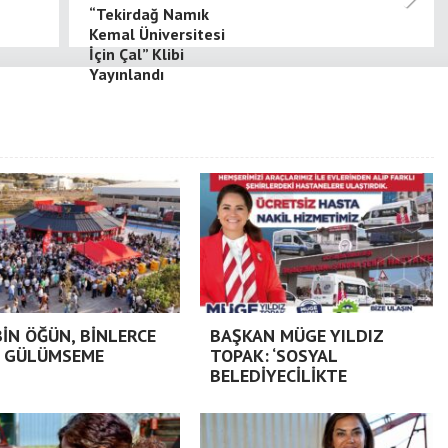
“Tekirdağ Namık
Kemal Üniversitesi
İçin Çal” Klibi
Yayınlandı
BİN ÖĞÜN, BİNLERCE
BAŞKAN MÜGE YILDIZ
 GÜLÜMSEME
TOPAK: ‘SOSYAL
BELEDİYECİLİKTE