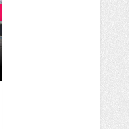
250 BİN ÖĞÜN, BİNLERCE YÜZ