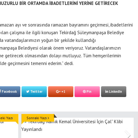
 HUZURLU BİR ORTAMDA İBADETLERİNİ YERİNE GETİRECEK
ramazan ayı ve sonrasında ramazan bayramını geçirmesi, ibadetlerini
ılan çalışma ile ilgili konuşan Tekirdağ Süleymanpaşa Belediye
a vatandaşlarımızın yoğun bir şekilde kullandığı
manpaşa Belediyesi olarak önem veriyoruz. Vatandaşlarımızın
rine getirecek olmasından dolayı mutluyuz. Tüm hemşerilerimin
ilde geçirmesini temenni ederim.” dedi.
Facebook
Twitter
+1
Pin
LinkedIn
ki Yazı
Sonraki Yazı