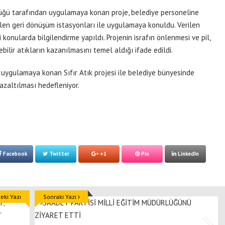
lüğü tarafından uygulamaya konan proje, belediye personeline
rilen geri dönüşüm istasyonları ile uygulamaya konuldu. Verilen
 konularda bilgilendirme yapıldı. Projenin israfın önlenmesi ve pil,
ebilir atıkların kazanılmasını temel aldığı ifade edildi.
uygulamaya konan Sıfır Atık projesi ile belediye bünyesinde
 azaltılması hedefleniyor.
Facebook
Twitter
+1
Pin
LinkedIn
ki Yazı
Sonraki Yazı