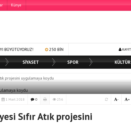
ar
Künye
RUZ!
250 BİN ÖĞÜN, BİNLERCE YÜZE GÜLÜMSEME
BAŞKA
KAYIT
SİYASET
SPOR
KÜLTÜR
tık projesini uygulamaya koydu
1 Mart 2018
0
256
-
+
si Sıfır Atık projesini