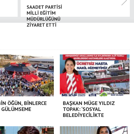
SAADET PARTİSİ
MİLLİ EĞİTİM
MÜDÜRLÜĞÜNÜ
ZİYARET ETTİ
BİN ÖĞÜN, BİNLERCE
BAŞKAN MÜGE YILDIZ
 GÜLÜMSEME
TOPAK: ‘SOSYAL
BELEDİYECİLİKTE