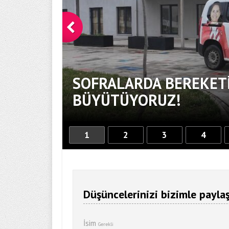
SOFRALARDA BEREKETİ
BÜYÜTÜYORUZ!
1
2
3
4
Düşüncelerinizi bizimle paylaş
İsim
Gerekli