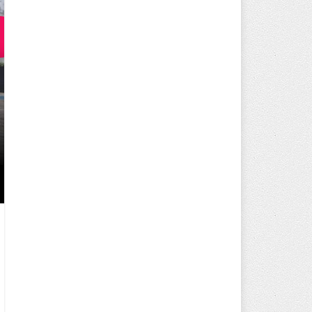
250 BİN ÖĞÜN, BİNLERCE YÜZ