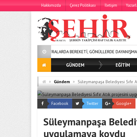
Hakkımızda
Çerez Politikası
İletişim
Yazarl
SOFRALARDA BEREKETİ, GÖNÜLLERDE DAYANIŞMAYI BÜYÜTÜYO
GÜNDEM
EĞİTİM
»
»
Gündem
Süleymanpaşa Belediyesi Sıfır A
Facebook
Twitter
Google+
Süleymanpaşa Belediye
uygulamaya koydu