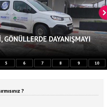
, GÖNÜLLERDE DAYANIŞMAYI
5
6
7
8
9
10
ırmısınız ?