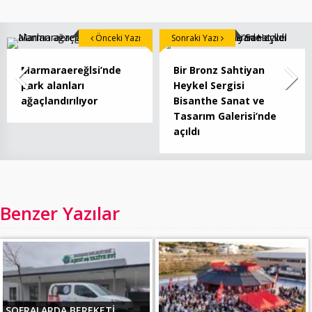
Önceki Yazı
Sonraki Yazı
Marmaraereğlsi’nde
Bir Bronz Sahtiyan
park alanları
Heykel Sergisi
ağaçlandırılıyor
Bisanthe Sanat ve
Tasarım Galerisi’nde
açıldı
Benzer Yazılar
SOFRALARDA BEREKETİ,