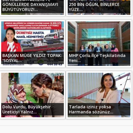
GÖNÜLLERDE DAYANIŞMAYI
250 BİN ÖĞÜN, BİNLERCE
BÜYÜTÜYORUZ!...
YÜZE...
BAŞKAN MÜGE YILDIZ TOPAK:
MHP Çorlu İlçe Teşkilatında
‘SOSYAL...
Yeni...
Dolu Vurdu, Büyükşehir
Tarlada iziniz yoksa
Üreticiyi Yalnız...
Harmanda sözünüz...