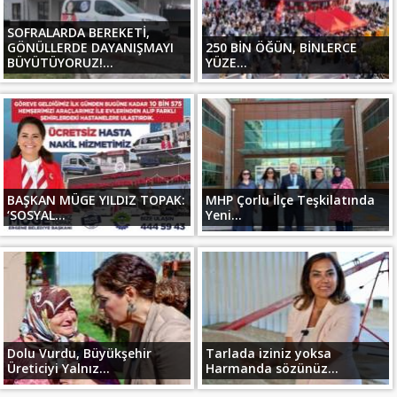
SOFRALARDA BEREKETİ,
GÖNÜLLERDE DAYANIŞMAYI
250 BİN ÖĞÜN, BİNLERCE
BÜYÜTÜYORUZ!...
YÜZE...
BAŞKAN MÜGE YILDIZ TOPAK:
MHP Çorlu İlçe Teşkilatında
‘SOSYAL...
Yeni...
Dolu Vurdu, Büyükşehir
Tarlada iziniz yoksa
Üreticiyi Yalnız...
Harmanda sözünüz...