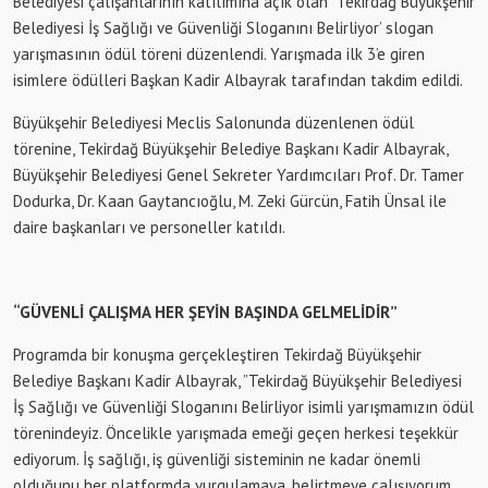
Belediyesi çalışanlarının katılımına açık olan `Tekirdağ Büyükşehir
Belediyesi İş Sağlığı ve Güvenliği Sloganını Belirliyor’ slogan
yarışmasının ödül töreni düzenlendi. Yarışmada ilk 3’e giren
isimlere ödülleri Başkan Kadir Albayrak tarafından takdim edildi.
Büyükşehir Belediyesi Meclis Salonunda düzenlenen ödül
törenine, Tekirdağ Büyükşehir Belediye Başkanı Kadir Albayrak,
Büyükşehir Belediyesi Genel Sekreter Yardımcıları Prof. Dr. Tamer
Dodurka, Dr. Kaan Gaytancıoğlu, M. Zeki Gürcün, Fatih Ünsal ile
daire başkanları ve personeller katıldı.
“GÜVENLİ ÇALIŞMA HER ŞEYİN BAŞINDA GELMELİDİR”
Programda bir konuşma gerçekleştiren Tekirdağ Büyükşehir
Belediye Başkanı Kadir Albayrak, ”Tekirdağ Büyükşehir Belediyesi
İş Sağlığı ve Güvenliği Sloganını Belirliyor isimli yarışmamızın ödül
törenindeyiz. Öncelikle yarışmada emeği geçen herkesi teşekkür
ediyorum. İş sağlığı, iş güvenliği sisteminin ne kadar önemli
olduğunu her platformda vurgulamaya, belirtmeye çalışıyorum.