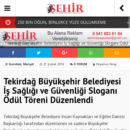
250 BİN ÖĞÜN, BİNLERCE YÜZE GÜLÜMSEME
BAŞKAN MÜGE YILDIZ TOPAK: ‘SOSYAL
SOSYAL MEDYADA PAYLAŞ
BELEDİYECİLİKTE HİÇBİR HEMŞERİMİZİ YALNIZ
MHP Çorlu İlçe Teşkilatında Yeni Dönem Başladı:
BIRAKMIYORUZ!’
Mazbatalar Alındı
Dolu Vurdu, Büyükşehir Üreticiyi Yalnız Bırakmadı
Gündem
,
Manşet
21 Şubat 2018
0 YORUM
Okyanus feray
SOFRALARDA BEREKETİ, GÖNÜLLERDE DAYANIŞMAYI
Tekirdağ Büyükşehir Belediyesi
BÜYÜTÜYORUZ!
İş Sağlığı ve Güvenliği Sloganı
Ödül Töreni Düzenlendi
Tekirdağ Büyükşehir Belediyesi İnsan Kaynakları ve Eğitim Dairesi
Başkanlığı tarafından düzenlenen ve sadece Büyükşehir