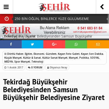
250 BİN ÖĞÜN, BİNLERCE YÜZE GÜLÜMSEME
BAŞKAN MÜGE YILDIZ TOPAK: ‘SOSYAL
SOSYAL MEDYADA PAYLAŞ
BELEDİYECİLİKTE HİÇBİR HEMŞERİMİZİ YALNIZ
MHP Çorlu İlçe Teşkilatında Yeni Dönem Başladı:
BIRAKMIYORUZ!’
Mazbatalar Alındı
Dolu Vurdu, Büyükşehir Üreticiyi Yalnız Bırakmadı
Dörtlü Haber
,
Eğitim
,
Ekonomi
,
Gündem
,
Kayan Foto Galeri
,
Kayan Son Dakika
,
SOFRALARDA BEREKETİ, GÖNÜLLERDE DAYANIŞMAYI
Küçük Manşet
,
Kültür & Sanat
,
Kültür Sanat Manşet
,
Manşet
,
Politika
,
SOSYAL
MEDYA
,
Spor Manşet
,
Teknoloji
BÜYÜTÜYORUZ!
1 Aralık 2017
0 YORUM
Okyanus feray
Tekirdağ Büyükşehir
Belediyesinden Samsun
Büyükşehir Belediyesine Ziyaret