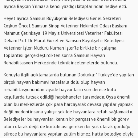
ayrıca Başkan Yılmaz’a kendi yazdığı kitaplarından hediye etti.
Heyet ayrıca Samsun Büyükşehir Belediyesi Genel Sekreteri
Coşkun Öncel, Samsun Sinop Veteriner Hekimleri Odası Başkanı
Mahmut Çetinkaya, 19 Mayıs Üniversitesi Veteriner Fakültesi
Dekanı Prof. Dr. Murat Güzel ve Samsun Büyükşehir Belediyesi
Veteriner İşleri Müdürü Nurhan İşler’le birlikte bir çalışma
toplantısı gerçekleştirdikten sonra Samsun Hayvan
Rehabilitasyon Merkezinde teknik incelemelerde bulundu.
Konuyla ilgili açıklamalarda bulunan Dodurka: “Türkiye’de yapılan
birçok hayvan bakımevi hatalarla dolu olup hayvan
rehabilitasyonundan ziyade hayvanların son derece kötü
koşullarda tutsak edildiği hapishaneler tarzındadır. Oysa önemli
olan bu merkezlerde çok para harcayarak devasa yapılar yapmak
değil medeni insana yakışır şekilde hayvanlara refah sağlamaktır.
Belediyeler bu hayvanları kentin bir parçası ve önemli bir görev
alanı olarak değil de kurtulması gereken bir yük olarak gördüğü
sürece bu hayvanlara yapılan zulüm bitmez, hatta belediye eliyle