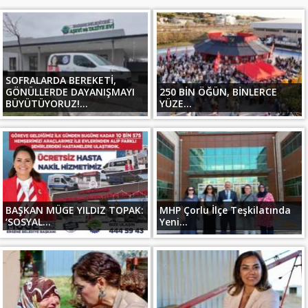
SOFRALARDA BEREKETİ,
GÖNÜLLERDE DAYANIŞMAYI
250 BİN ÖĞÜN, BİNLERCE
BÜYÜTÜYORUZ!...
YÜZE...
BAŞKAN MÜGE YILDIZ TOPAK:
MHP Çorlu İlçe Teşkilatında
‘SOSYAL...
Yeni...