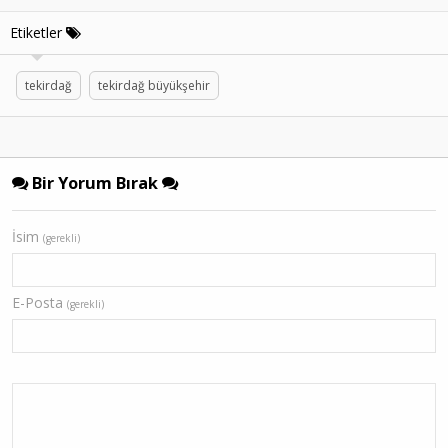
Etiketler
tekirdağ
tekirdağ büyükşehir
Bir Yorum Bırak
İsim
(gerekli)
E-Posta
(gerekli)