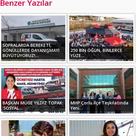
Benzer Yazılar
SOFRALARDA BEREKETİ,
GÖNÜLLERDE DAYANIŞMAYI
250 BİN ÖĞÜN, BİNLERCE
BÜYÜTÜYORUZ!...
YÜZE...
BAŞKAN MÜGE YILDIZ TOPAK:
MHP Çorlu İlçe Teşkilatında
‘SOSYAL...
Yeni...