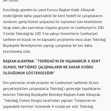
yer buldu.
Kurulduğu günden bu yana Kurucu Başkan Kadir Albayrak
önderliğinde daha yaşanılabilir bir kent hedefi ile çalışmalarını
sürdüren, geniş hizmet yelpazesi ile toplumun tüm kesimlerine
hitap eden, dev yatırımları hayata geçiren ve Cumhuriyet’in 100.
Yılında Tekirdağ’da 100. Yıla yakışır hizmetlerle Cumhuriyet
tarihinin en büyük ve en kapsamlı projelerine imza atan Tekirdağ
Büyükşehir Belediyesi’nin yaptığı çalışmalar bir kez daha
tescillenmiş oldu.
BAŞKAN ALBAYRAK: “TEKİRDAĞ’IN EN YAŞANABİLİR 4. KENT
OLMASI, YAPTIĞIMIZ ÇALIŞMALARIN NE KADAR DOĞRU
OLDUĞUNUN GÖSTERGESİDİR”
Dev yatırımlar, örnek projeler ve Cumhuriyet tarihinde ilk kez
gerçekleştirilen çalışmalarla Tekirdağ’ı geleceğe taşıdıklarını
belirten Tekirdağ Büyükşehir Belediye Başkanı Kadir Albayrak,
“Tekirdağ, Forbes Dergisi tarafından yapılan ‘Türkiye’nin en
yaşanabilir kentleri’ listesinde 4. sırada yer aldı. Tekirdağ