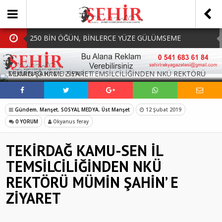
250 BİN ÖĞÜN, BİNLERCE YÜZE GÜLÜMSEME
BAŞKAN MÜGE YILDIZ TOPAK: ‘SOSYAL
SOSYAL MEDYADA PAYLAŞ
BELEDİYECİLİKTE HİÇBİR HEMŞERİMİZİ YALNIZ
MHP Çorlu İlçe Teşkilatında Yeni Dönem Başladı:
BIRAKMIYORUZ!’
Mazbatalar Alındı
Dolu Vurdu, Büyükşehir Üreticiyi Yalnız Bırakmadı
Gündem
,
Manşet
,
SOSYAL MEDYA
,
Üst Manşet
12 Şubat 2019
SOFRALARDA BEREKETİ, GÖNÜLLERDE DAYANIŞMAYI
0 YORUM
Okyanus feray
BÜYÜTÜYORUZ!
TEKİRDAĞ KAMU-SEN İL
TEMSİLCİLİĞİNDEN NKÜ
REKTÖRÜ MÜMİN ŞAHİN’ E
ZİYARET