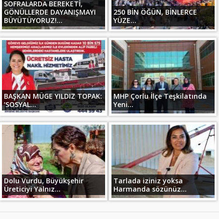
SOFRALARDA BEREKETİ,
GÖNÜLLERDE DAYANIŞMAYI
250 BİN ÖĞÜN, BİNLERCE
BÜYÜTÜYORUZ!...
YÜZE...
BAŞKAN MÜGE YILDIZ TOPAK:
MHP Çorlu İlçe Teşkilatında
‘SOSYAL...
Yeni...
Dolu Vurdu, Büyükşehir
Tarlada iziniz yoksa
Üreticiyi Yalnız...
Harmanda sözünüz...