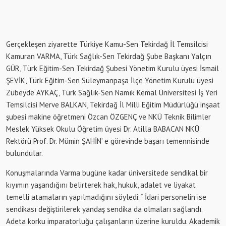
Gerçekleşen ziyarette Türkiye Kamu-Sen Tekirdağ İl Temsilcisi
Kamuran VARMA, Türk Sağlık-Sen Tekirdağ Şube Başkanı Yalçın
GÜR, Türk Eğitim-Sen Tekirdağ Şubesi Yönetim Kurulu üyesi İsmail
ŞEVİK, Türk Eğitim-Sen Süleymanpaşa İlçe Yönetim Kurulu üyesi
Zübeyde AYKAÇ, Türk Sağlık-Sen Namık Kemal Üniversitesi İş Yeri
Temsilcisi Merve BALKAN, Tekirdağ İl Milli Eğitim Müdürlüğü inşaat
şubesi makine öğretmeni Özcan ÖZGENÇ ve NKÜ Teknik Bilimler
Meslek Yüksek Okulu Öğretim üyesi Dr. Atilla BABACAN NKÜ
Rektörü Prof. Dr. Mümin ŞAHİN’ e görevinde başarı temennisinde
bulundular.
Konuşmalarında Varma bugüne kadar üniversitede sendikal bir
kıyımın yaşandığını belirterek hak, hukuk, adalet ve liyakat
temelli atamaların yapılmadığını söyledi. “ İdari personelin ise
sendikası değiştirilerek yandaş sendika da olmaları sağlandı.
Adeta korku imparatorluğu çalışanların üzerine kuruldu. Akademik