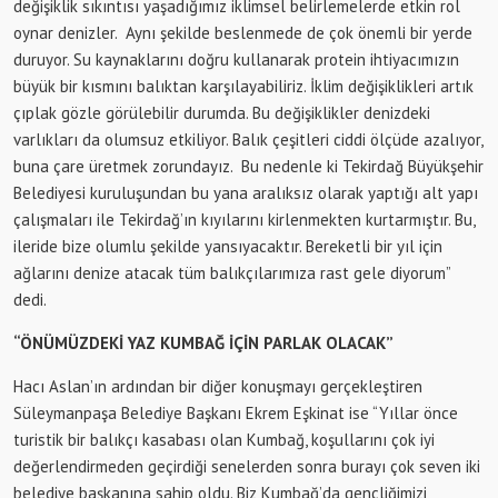
değişiklik sıkıntısı yaşadığımız iklimsel belirlemelerde etkin rol
oynar denizler. Aynı şekilde beslenmede de çok önemli bir yerde
duruyor. Su kaynaklarını doğru kullanarak protein ihtiyacımızın
büyük bir kısmını balıktan karşılayabiliriz. İklim değişiklikleri artık
çıplak gözle görülebilir durumda. Bu değişiklikler denizdeki
varlıkları da olumsuz etkiliyor. Balık çeşitleri ciddi ölçüde azalıyor,
buna çare üretmek zorundayız. Bu nedenle ki Tekirdağ Büyükşehir
Belediyesi kuruluşundan bu yana aralıksız olarak yaptığı alt yapı
çalışmaları ile Tekirdağ’ın kıyılarını kirlenmekten kurtarmıştır. Bu,
ileride bize olumlu şekilde yansıyacaktır. Bereketli bir yıl için
ağlarını denize atacak tüm balıkçılarımıza rast gele diyorum”
dedi.
“ÖNÜMÜZDEKİ YAZ KUMBAĞ İÇİN PARLAK OLACAK”
Hacı Aslan’ın ardından bir diğer konuşmayı gerçekleştiren
Süleymanpaşa Belediye Başkanı Ekrem Eşkinat ise “Yıllar önce
turistik bir balıkçı kasabası olan Kumbağ, koşullarını çok iyi
değerlendirmeden geçirdiği senelerden sonra burayı çok seven iki
belediye başkanına sahip oldu. Biz Kumbağ’da gençliğimizi