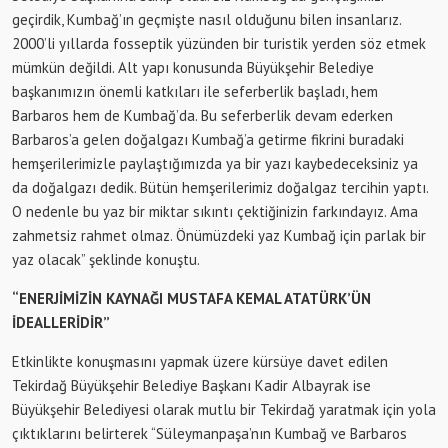
geçirdik, Kumbağ’ın geçmişte nasıl olduğunu bilen insanlarız.
2000’li yıllarda fosseptik yüzünden bir turistik yerden söz etmek
mümkün değildi. Alt yapı konusunda Büyükşehir Belediye
başkanımızın önemli katkıları ile seferberlik başladı, hem
Barbaros hem de Kumbağ’da. Bu seferberlik devam ederken
Barbaros’a gelen doğalgazı Kumbağ’a getirme fikrini buradaki
hemşerilerimizle paylaştığımızda ya bir yazı kaybedeceksiniz ya
da doğalgazı dedik. Bütün hemşerilerimiz doğalgaz tercihin yaptı.
O nedenle bu yaz bir miktar sıkıntı çektiğinizin farkındayız. Ama
zahmetsiz rahmet olmaz. Önümüzdeki yaz Kumbağ için parlak bir
yaz olacak” şeklinde konuştu.
“ENERJİMİZİN KAYNAĞI MUSTAFA KEMAL ATATÜRK’ÜN
İDEALLERİDİR”
Etkinlikte konuşmasını yapmak üzere kürsüye davet edilen
Tekirdağ Büyükşehir Belediye Başkanı Kadir Albayrak ise
Büyükşehir Belediyesi olarak mutlu bir Tekirdağ yaratmak için yola
çıktıklarını belirterek “Süleymanpaşa’nın Kumbağ ve Barbaros