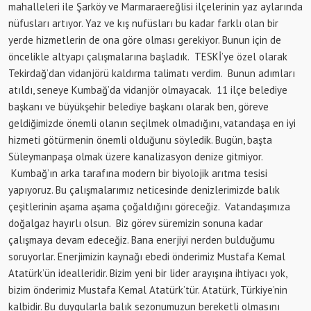
mahalleleri ile Şarköy ve Marmaraereğlisi ilçelerinin yaz aylarında
nüfusları artıyor. Yaz ve kış nufüsları bu kadar farklı olan bir
yerde hizmetlerin de ona göre olması gerekiyor. Bunun için de
öncelikle altyapı çalışmalarına başladık. TESKİ’ye özel olarak
Tekirdağ’dan vidanjörü kaldırma talimatı verdim. Bunun adımları
atıldı, seneye Kumbağ’da vidanjör olmayacak. 11 ilçe belediye
başkanı ve büyükşehir belediye başkanı olarak ben, göreve
geldiğimizde önemli olanın seçilmek olmadığını, vatandaşa en iyi
hizmeti götürmenin önemli olduğunu söyledik. Bugün, başta
Süleymanpaşa olmak üzere kanalizasyon denize gitmiyor.
Kumbağ’ın arka tarafına modern bir biyolojik arıtma tesisi
yapıyoruz. Bu çalışmalarımız neticesinde denizlerimizde balık
çeşitlerinin aşama aşama çoğaldığını göreceğiz. Vatandaşımıza
doğalgaz hayırlı olsun. Biz görev süremizin sonuna kadar
çalışmaya devam edeceğiz. Bana enerjiyi nerden bulduğumu
soruyorlar. Enerjimizin kaynağı ebedi önderimiz Mustafa Kemal
Atatürk’ün idealleridir. Bizim yeni bir lider arayışına ihtiyacı yok,
bizim önderimiz Mustafa Kemal Atatürk’tür. Atatürk, Türkiye’nin
kalbidir. Bu duygularla balık sezonumuzun bereketli olmasını