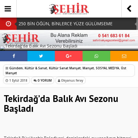
250 BİN ÖĞÜN, BİNLERCE YÜZE GÜLÜMSEME
BAŞKAN MÜGE YILDIZ TOPAK: ‘SOSYAL
SOSYAL MEDYADA PAYLAŞ
BELEDİYECİLİKTE HİÇBİR HEMŞERİMİZİ YALNIZ
MHP Çorlu İlçe Teşkilatında Yeni Dönem Başladı:
BIRAKMIYORUZ!’
Mazbatalar Alındı
Dolu Vurdu, Büyükşehir Üreticiyi Yalnız Bırakmadı
Gündem
,
Kültür & Sanat
,
Kültür Sanat Manşet
,
Manşet
,
SOSYAL MEDYA
,
Üst
SOFRALARDA BEREKETİ, GÖNÜLLERDE DAYANIŞMAYI
Manşet
1 Eylül 2018
0 YORUM
Okyanus feray
BÜYÜTÜYORUZ!
Tekirdağ’da Balık Avı Sezonu
Başladı