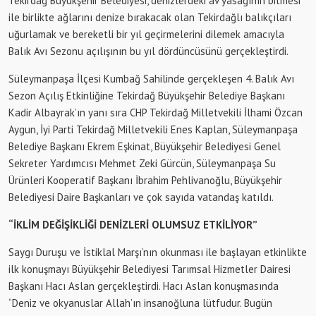
Tekirdağ Büyükşehir Belediyesi, denizlerdeki av yasağının bitmesi
ile birlikte ağlarını denize bırakacak olan Tekirdağlı balıkçıları
uğurlamak ve bereketli bir yıl geçirmelerini dilemek amacıyla
Balık Avı Sezonu açılışının bu yıl dördüncüsünü gerçekleştirdi.
Süleymanpaşa İlçesi Kumbağ Sahilinde gerçekleşen 4. Balık Avı
Sezon Açılış Etkinliğine Tekirdağ Büyükşehir Belediye Başkanı
Kadir Albayrak’ın yanı sıra CHP Tekirdağ Milletvekili İlhami Özcan
Aygun, İyi Parti Tekirdağ Milletvekili Enes Kaplan, Süleymanpaşa
Belediye Başkanı Ekrem Eşkinat, Büyükşehir Belediyesi Genel
Sekreter Yardımcısı Mehmet Zeki Gürcün, Süleymanpaşa Su
Ürünleri Kooperatif Başkanı İbrahim Pehlivanoğlu, Büyükşehir
Belediyesi Daire Başkanları ve çok sayıda vatandaş katıldı.
“İKLİM DEĞİŞİKLİĞİ DENİZLERİ OLUMSUZ ETKİLİYOR”
Saygı Duruşu ve İstiklal Marşı’nın okunması ile başlayan etkinlikte
ilk konuşmayı Büyükşehir Belediyesi Tarımsal Hizmetler Dairesi
Başkanı Hacı Aslan gerçekleştirdi. Hacı Aslan konuşmasında
“Deniz ve okyanuslar Allah’ın insanoğluna lütfudur. Bugün