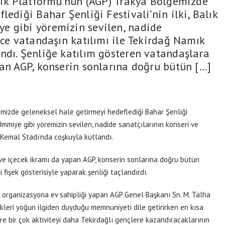
çlik Platformu’nun (AGP) Trakya Bölgemizde
lediği Bahar Şenliği Festivali’nin ilki, Balık
e gibi yöremizin sevilen, nadide
rce vatandaşın katılımı ile Tekirdağ Namık
ndı. Şenliğe katılım gösteren vatandaşlara
pan AGP, konserin sonlarına doğru bütün […]
mizde geleneksel hale getirmeyi hedeflediği Bahar Şenliği
 Ümmiye gibi yöremizin sevilen, nadide sanatçılarının konseri ve
 Kemal Stadı’nda coşkuyla kutlandı.
ve içecek ikramı da yapan AGP, konserin sonlarına doğru bütün
fişek gösterisiyle yaparak şenliği taçlandırdı.
r organizasyona ev sahipliği yapan AGP Genel Başkanı Sn. M. Talha
ikleri yoğun ilgiden duyduğu memnuniyeti dile getirirken en kısa
e bir çok aktiviteyi daha Tekirdağlı gençlere kazandıracaklarının