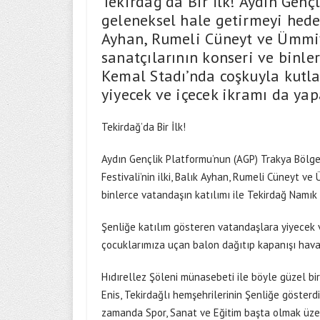
Tekirdağ’da Bir İlk! Aydın Gen
geleneksel hale getirmeyi hedef
Ayhan, Rumeli Cüneyt ve Ümmiy
sanatçılarının konseri ve binle
Kemal Stadı’nda coşkuyla kutla
yiyecek ve içecek ikramı da ya
Tekirdağ’da Bir İlk!
Aydın Gençlik Platformu’nun (AGP) Trakya Bölge
Festivali’nin ilki, Balık Ayhan, Rumeli Cüneyt ve
binlerce vatandaşın katılımı ile Tekirdağ Namık
Şenliğe katılım gösteren vatandaşlara yiyecek 
çocuklarımıza uçan balon dağıtıp kapanışı havai 
Hıdırellez Şöleni münasebeti ile böyle güzel bi
Enis, Tekirdağlı hemşehrilerinin Şenliğe gösterd
zamanda Spor, Sanat ve Eğitim başta olmak üzer