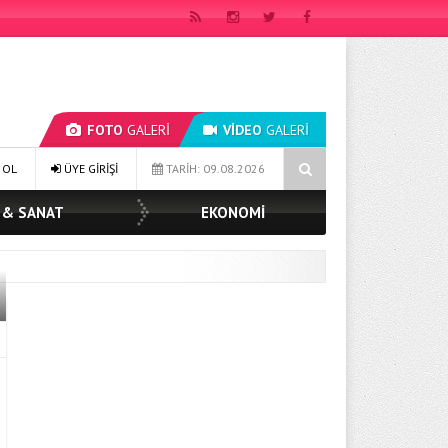
FOTO
GALERİ
VİDEO
GALERİ
MÜGE YILDIZ TOPAK: ‘SOSYAL BELEDİYECİLİKTE HİÇBİR HEMŞERİMİZİ YAL
 OL
ÜYE GİRİŞİ
TARİH: 09.08.2026
 & SANAT
EKONOMİ