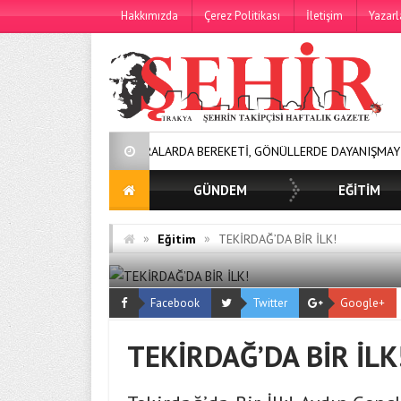
Hakkımızda
Çerez Politikası
İletişim
Yazarl
SOFRALARDA BEREKETİ, GÖNÜLLERDE DAYANIŞMAYI BÜYÜTÜYORU
GÜNDEM
EĞİTİM
»
»
Eğitim
TEKİRDAĞ’DA BİR İLK!
Facebook
Twitter
Google+
TEKİRDAĞ’DA BİR İLK