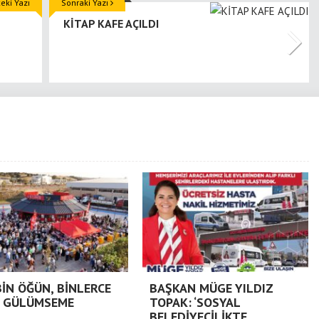
ki Yazı
Sonraki Yazı
KİTAP KAFE AÇILDI
BİN ÖĞÜN, BİNLERCE
BAŞKAN MÜGE YILDIZ
 GÜLÜMSEME
TOPAK: ‘SOSYAL
BELEDİYECİLİKTE