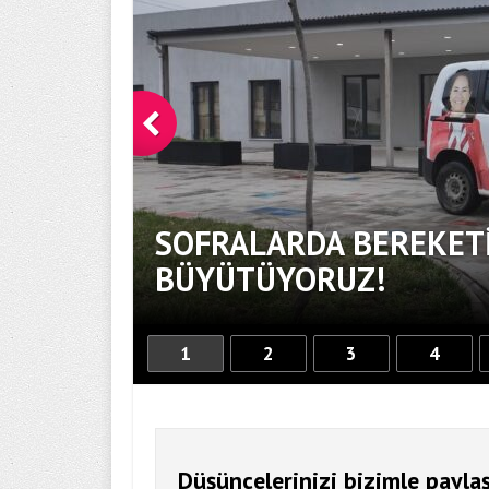
SOFRALARDA BEREKETİ
BÜYÜTÜYORUZ!
1
2
3
4
Düşüncelerinizi bizimle paylaş