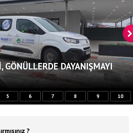
, GÖNÜLLERDE DAYANIŞMAYI
5
6
7
8
9
10
ırmısınız ?