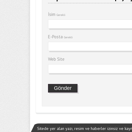
İsim
Gerekli
E-Posta
Gerekli
Web Site
Sitede yer alan yazı, resim ve haberler izinsiz ve ka