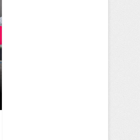
250 BİN ÖĞÜN, BİNLERCE YÜZ