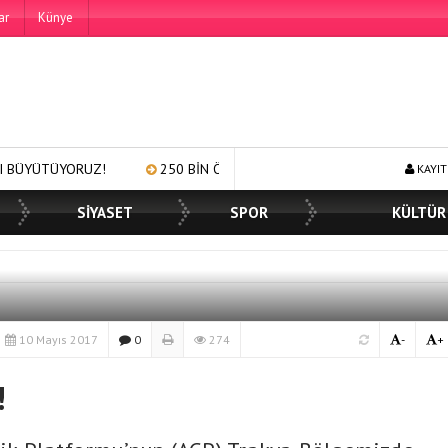
ar
Künye
Z!
250 BİN ÖĞÜN, BİNLERCE YÜZE GÜLÜMSEME
BAŞKAN 
KAYIT
SİYASET
SPOR
KÜLTÜR
10 Mayıs 2017
0
274
-
+
!