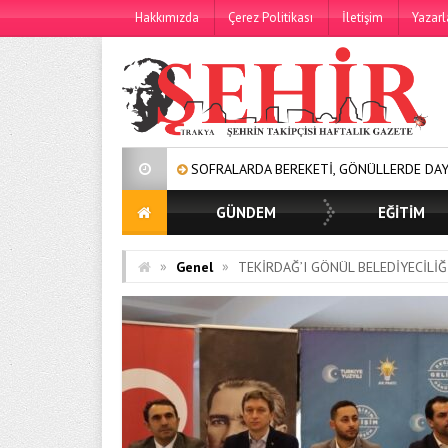
Hakkımızda
Çerez Politikası
İletişim
Yazarl
SOFRALARDA BEREKETİ, GÖNÜLLERDE DAYANIŞMAYI BÜYÜTÜYO
GÜNDEM
EĞİTİM
»
»
Genel
TEKİRDAĞ’I GÖNÜL BELEDİYECİLİĞ