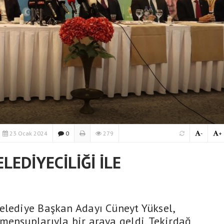
23 Ocak 2024
0
279
-
+
LEDİYECİLİĞİ İLE
elediye Başkan Adayı Cüneyt Yüksel,
mensuplarıyla bir araya geldi. Tekirdağ