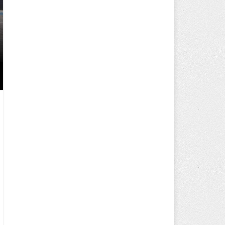
250 BİN ÖĞÜN, BİNLERCE YÜZ