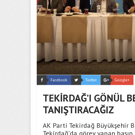
Facebook
Twitter
Google+
TEKİRDAĞ’I GÖNÜL BE
TANIŞTIRACAĞIZ
AK Parti Tekirdağ Büyükşehir B
Tekirdağ’da görev yapan basın 