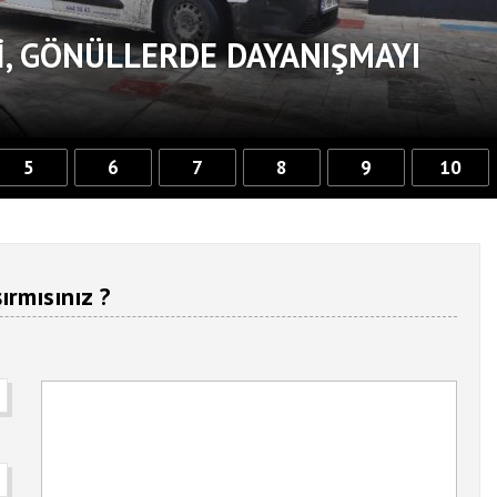
, GÖNÜLLERDE DAYANIŞMAYI
5
6
7
8
9
10
ırmısınız ?