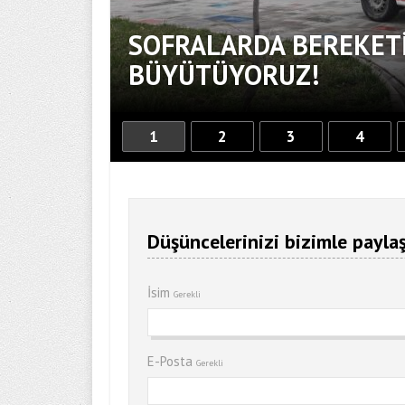
SOFRALARDA BEREKETİ
BÜYÜTÜYORUZ!
1
2
3
4
Düşüncelerinizi bizimle paylaş
İsim
Gerekli
E-Posta
Gerekli