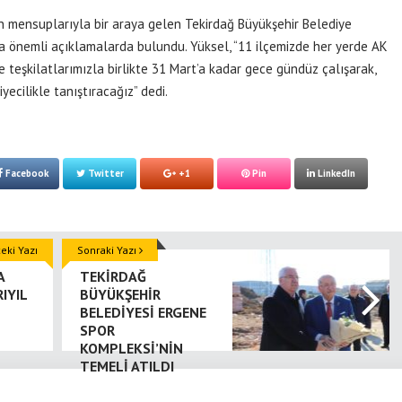
 mensuplarıyla bir araya gelen Tekirdağ Büyükşehir Belediye
 önemli açıklamalarda bulundu. Yüksel, “11 ilçemizde her yerde AK
lçe teşkilatlarımızla birlikte 31 Mart’a kadar gece gündüz çalışarak,
yecilikle tanıştıracağız” dedi.
Facebook
Twitter
+1
Pin
LinkedIn
ki Yazı
Sonraki Yazı
A
TEKİRDAĞ
IYIL
BÜYÜKŞEHİR
BELEDİYESİ ERGENE
SPOR
KOMPLEKSİ’NİN
TEMELİ ATILDI