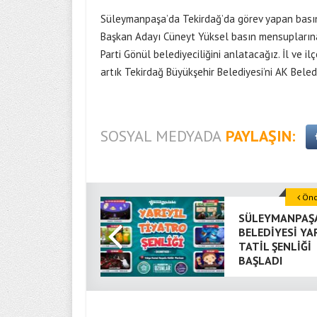
Süleymanpaşa’da Tekirdağ’da görev yapan basın
Başkan Adayı Cüneyt Yüksel basın mensuplarına
Parti Gönül belediyeciliğini anlatacağız. İl ve i
artık Tekirdağ Büyükşehir Belediyesi’ni AK Beledi
SOSYAL MEDYADA
PAYLAŞIN:
Önce
SÜLEYMANPAŞ
BELEDİYESİ YAR
TATİL ŞENLİĞİ
BAŞLADI