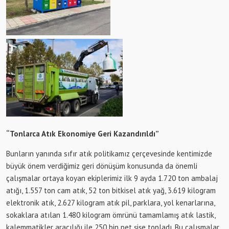
“Tonlarca Atık Ekonomiye Geri Kazandırıldı”
Bunların yanında sıfır atık politikamız çerçevesinde kentimizde
büyük önem verdiğimiz geri dönüşüm konusunda da önemli
çalışmalar ortaya koyan ekiplerimiz ilk 9 ayda 1.720 ton ambalaj
atığı, 1.557 ton cam atık, 52 ton bitkisel atık yağ, 3.619 kilogram
elektronik atık, 2.627 kilogram atık pil, parklara, yol kenarlarına,
sokaklara atılan 1.480 kilogram ömrünü tamamlamış atık lastik,
kalemmatikler aracılığı ile 250 bin pet şişe topladı. Bu çalışmalar