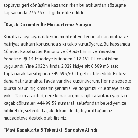
toplayıp geri dönüşüme kazandırırken bu atıklardan sözleşme
kapsamında 233.333 TL gelir elde edildi.
“Kaçak Dökümler İle Mücadelemiz Sürüyor”
Kurallara uymayarak kentin muhtelif yerlerine atılan moloz ve
hafriyat atıkları konusunda sıkı takip yürütüyoruz. Bu kapsamda
16 adet Kabahatler Kanunu ve 64 adet Emir ve Yasaklar
Yönetmeliği 14. Maddeye istinaden 112.461 TL cezai işlem
uygulandı. Yine 2022 yılında 2.829 kişiye ait 6.389 m3 atık
toplanarak karşılığında 749.395,50 TL gelir elde edildi. Bir kez
daha hatırlatmakta fayda var diye düşünüyorum. Her ne sebeple
olursa olsun hiç kimsenin şehrimizi ve doğamızı kirletmeye hakkı
yok… Tarım arazileri, dere kenarları, mera gibi alanlara yapılan
kaçak dökümleri 444 99 59 numaralı telefondan belediyemize
bildirebilir, sizlerde kaçak döküm ile ilgili yürüttüğümüz
mücadeleye destek olabilirsiniz.
“Mavi Kapaklarla 5 Tekerlikli Sandalye Alındı”