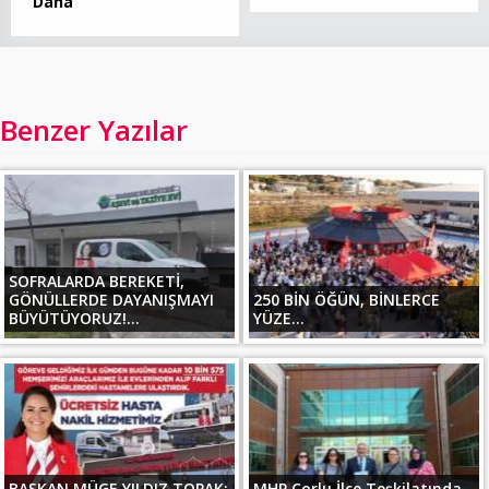
Daha
Benzer Yazılar
SOFRALARDA BEREKETİ,
GÖNÜLLERDE DAYANIŞMAYI
250 BİN ÖĞÜN, BİNLERCE
BÜYÜTÜYORUZ!...
YÜZE...
BAŞKAN MÜGE YILDIZ TOPAK:
MHP Çorlu İlçe Teşkilatında