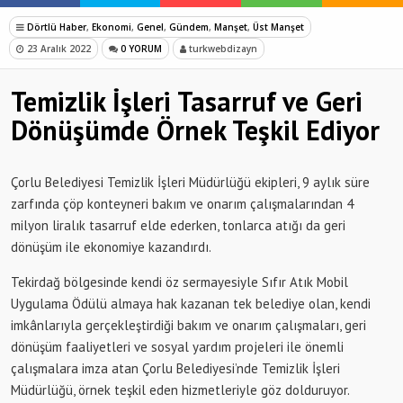
Dörtlü Haber
,
Ekonomi
,
Genel
,
Gündem
,
Manşet
,
Üst Manşet
23 Aralık 2022
0 YORUM
turkwebdizayn
Temizlik İşleri Tasarruf ve Geri
Dönüşümde Örnek Teşkil Ediyor
Çorlu Belediyesi Temizlik İşleri Müdürlüğü ekipleri, 9 aylık süre
zarfında çöp konteyneri bakım ve onarım çalışmalarından 4
milyon liralık tasarruf elde ederken, tonlarca atığı da geri
dönüşüm ile ekonomiye kazandırdı.
Tekirdağ bölgesinde kendi öz sermayesiyle Sıfır Atık Mobil
Uygulama Ödülü almaya hak kazanan tek belediye olan, kendi
imkânlarıyla gerçekleştirdiği bakım ve onarım çalışmaları, geri
dönüşüm faaliyetleri ve sosyal yardım projeleri ile önemli
çalışmalara imza atan Çorlu Belediyesi’nde Temizlik İşleri
Müdürlüğü, örnek teşkil eden hizmetleriyle göz dolduruyor.