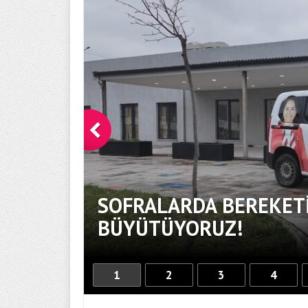
SOFRALARDA BEREKETİ
BÜYÜTÜYORUZ!
1
2
3
4