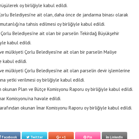
şülerek oy birliğiyle kabul edildi.
orlu Belediyesi’ne ait olan, daha önce de jandarma binası olarak
utanlığı’na tahsis edilmesi oy birliğiyle kabul edildi.
orlu Belediyesi’ne ait olan bir parselin Tekirdağ Büyükşehir
yle kabul edildi.
e mülkiyeti Çorlu Belediyesi’ne ait olan bir parselin Maliye
 kabul edildi.
e mülkiyeti Çorlu Belediyesi’ne ait olan parselin devir işlemlerine
a yetki verilmesi oy birliğiyle kabul edildi.
n okunan Plan ve Bütçe Komisyonu Raporu oy birliğiyle kabul edildi.
 İmar Komisyonu’na havale edildi.
rafından okunan İmar Komisyonu Raporu oy birliğiyle kabul edildi.
Facebook
Twitter
+1
Pin
LinkedIn