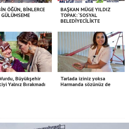
BİN ÖĞÜN, BİNLERCE
BAŞKAN MÜGE YILDIZ
 GÜLÜMSEME
TOPAK: ‘SOSYAL
BELEDİYECİLİKTE
Vurdu, Büyükşehir
Tarlada iziniz yoksa
ciyi Yalnız Bırakmadı
Harmanda sözünüz de