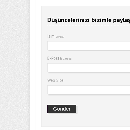
Düşüncelerinizi bizimle paylaş
İsim
Gerekli
E-Posta
Gerekli
Web Site