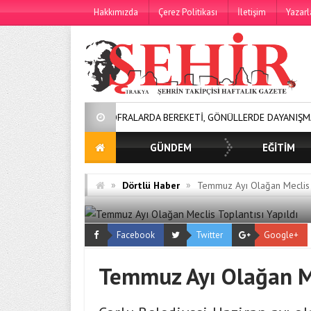
Hakkımızda
Çerez Politikası
İletişim
Yazarl
SOFRALARDA BEREKETİ, GÖNÜLLERDE DAYANIŞMAYI BÜYÜTÜY
GÜNDEM
EĞİTİM
»
»
Dörtlü Haber
Temmuz Ayı Olağan Meclis T
Facebook
Twitter
Google+
Temmuz Ayı Olağan Me