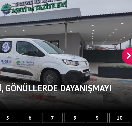
, GÖNÜLLERDE DAYANIŞMAYI
5
6
7
8
9
10