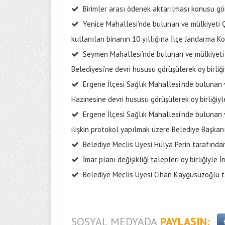
Birimler arası ödenek aktarılması konusu görü
Yenice Mahallesi’nde bulunan ve mülkiyeti Ç
kullanılan binanın 10 yıllığına İlçe Jandarma Kom
Seymen Mahallesi’nde bulunan ve mülkiyeti Ç
Belediyesi’ne devri hususu görüşülerek oy birliği
Ergene İlçesi Sağlık Mahallesi’nde bulunan v
Hazinesine devri hususu görüşülerek oy birliğiyle
Ergene İlçesi Sağlık Mahallesi’nde bulunan v
ilişkin protokol yapılmak üzere Belediye Başkanın
Belediye Meclis Üyesi Hülya Perin tarafında
İmar planı değişikliği talepleri oy birliğiyle
Belediye Meclis Üyesi Cihan Kaygusuzoğlu ta
SOSYAL MEDYADA
PAYLAŞIN: