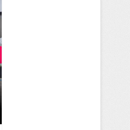
250 BİN ÖĞÜN, BİNLERCE YÜZ