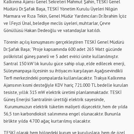
Kalkınma Ajansı Genel Sekreteri Mahmut Şahin, TESKİ Genel
Müdürü Dr.Şafak Başa, TESKİ Yönetim Kurulu Üyeleri Nilgün
Marmara ve Rıza Tekin, Genel Müdür Yardımcıları Dr.İbrahim İçöz
ve İ.Feyzi Ünal, belediye meclis üyeleri, muhtarlar, Çevre
Gönüllüsü Hakan Dedeoğlu ve vatandaşlar katıldı.
Törenin açılış konuşmasını gerçekleştiren TESKİ Genel Müdürü
Dr.Şafak Başa; “Proje kapsamında 600 adet 265 Watt gücünde
polikristal güneş paneli ve 5 adet evirici ünite kullanılmıştır.
Santral 150 kW’lık kurulu güce sahip olup, elde edilecek enerji,
Süleymanpaşa ilçesinin su ihtiyacını karşılayan Aşağısevindikli
Terfi merkezindeki pompalarda kullanılacaktır. Trakya Kalkınma
Ajansının kısmi desteğiyle KDV hariç 721.000 TL bedelle kurulan
tesiste, yıllık 315 mW elektrik üretimi planlanmaktadır. TESKİ
Güneş Enerjisi Santralinin ürettiği elektrik sayesinde,
Kurumumuzun elektrik tüketim maliyeti düşecektir, hem de yılda
56,5 ton karbondioksit salınımına engel olunacaktır. Bununla
birlikte yılda 4.700 ağaç kurtarılmış olacaktır.
TESKİ olarak hem bölgedeki kurum ve kuruluşlara, hem de özel