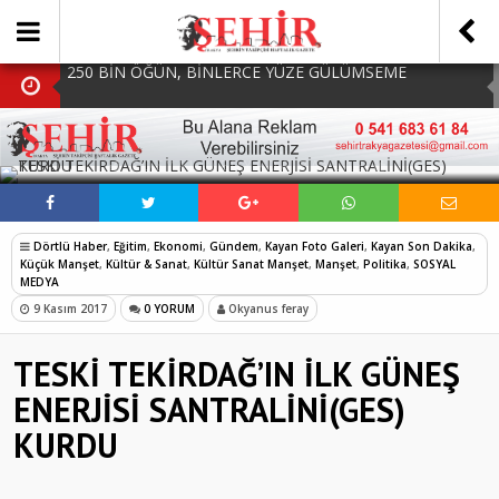
250 BİN ÖĞÜN, BİNLERCE YÜZE GÜLÜMSEME
BAŞKAN MÜGE YILDIZ TOPAK: ‘SOSYAL
BELEDİYECİLİKTE HİÇBİR HEMŞERİMİZİ YALNIZ
MHP Çorlu İlçe Teşkilatında Yeni Dönem Başladı:
SOSYAL MEDYADA PAYLAŞ
BIRAKMIYORUZ!’
Mazbatalar Alındı
Dolu Vurdu, Büyükşehir Üreticiyi Yalnız Bırakmadı
SOFRALARDA BEREKETİ, GÖNÜLLERDE DAYANIŞMAYI
Dörtlü Haber
,
Eğitim
,
Ekonomi
,
Gündem
,
Kayan Foto Galeri
,
Kayan Son Dakika
,
BÜYÜTÜYORUZ!
250 BİN ÖĞÜN, BİNLERCE YÜZE GÜLÜMSEME
Küçük Manşet
,
Kültür & Sanat
,
Kültür Sanat Manşet
,
Manşet
,
Politika
,
SOSYAL
MEDYA
9 Kasım 2017
0 YORUM
Okyanus feray
TESKİ TEKİRDAĞ’IN İLK GÜNEŞ
ENERJİSİ SANTRALİNİ(GES)
KURDU