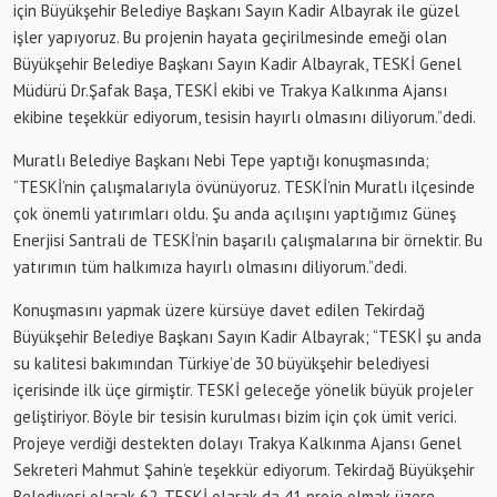
için Büyükşehir Belediye Başkanı Sayın Kadir Albayrak ile güzel
işler yapıyoruz. Bu projenin hayata geçirilmesinde emeği olan
Büyükşehir Belediye Başkanı Sayın Kadir Albayrak, TESKİ Genel
Müdürü Dr.Şafak Başa, TESKİ ekibi ve Trakya Kalkınma Ajansı
ekibine teşekkür ediyorum, tesisin hayırlı olmasını diliyorum.”dedi.
Muratlı Belediye Başkanı Nebi Tepe yaptığı konuşmasında;
“TESKİ’nin çalışmalarıyla övünüyoruz. TESKİ’nin Muratlı ilçesinde
çok önemli yatırımları oldu. Şu anda açılışını yaptığımız Güneş
Enerjisi Santrali de TESKİ’nin başarılı çalışmalarına bir örnektir. Bu
yatırımın tüm halkımıza hayırlı olmasını diliyorum.”dedi.
Konuşmasını yapmak üzere kürsüye davet edilen Tekirdağ
Büyükşehir Belediye Başkanı Sayın Kadir Albayrak; “TESKİ şu anda
su kalitesi bakımından Türkiye’de 30 büyükşehir belediyesi
içerisinde ilk üçe girmiştir. TESKİ geleceğe yönelik büyük projeler
geliştiriyor. Böyle bir tesisin kurulması bizim için çok ümit verici.
Projeye verdiği destekten dolayı Trakya Kalkınma Ajansı Genel
Sekreteri Mahmut Şahin’e teşekkür ediyorum. Tekirdağ Büyükşehir
Belediyesi olarak 62, TESKİ olarak da 41 proje olmak üzere