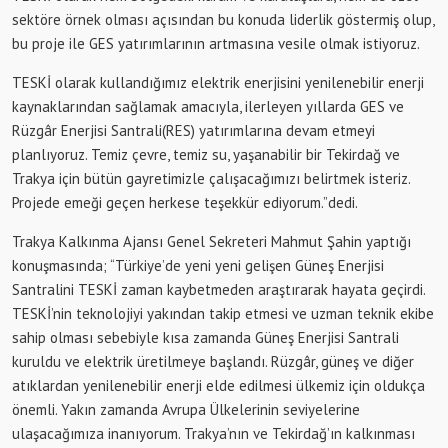
sektöre örnek olması açısından bu konuda liderlik göstermiş olup,
bu proje ile GES yatırımlarının artmasına vesile olmak istiyoruz.
TESKİ olarak kullandığımız elektrik enerjisini yenilenebilir enerji
kaynaklarından sağlamak amacıyla, ilerleyen yıllarda GES ve
Rüzgâr Enerjisi Santrali(RES) yatırımlarına devam etmeyi
planlıyoruz. Temiz çevre, temiz su, yaşanabilir bir Tekirdağ ve
Trakya için bütün gayretimizle çalışacağımızı belirtmek isteriz.
Projede emeği geçen herkese teşekkür ediyorum.”dedi.
Trakya Kalkınma Ajansı Genel Sekreteri Mahmut Şahin yaptığı
konuşmasında; “Türkiye’de yeni yeni gelişen Güneş Enerjisi
Santralini TESKİ zaman kaybetmeden araştırarak hayata geçirdi.
TESKİ’nin teknolojiyi yakından takip etmesi ve uzman teknik ekibe
sahip olması sebebiyle kısa zamanda Güneş Enerjisi Santrali
kuruldu ve elektrik üretilmeye başlandı. Rüzgâr, güneş ve diğer
atıklardan yenilenebilir enerji elde edilmesi ülkemiz için oldukça
önemli. Yakın zamanda Avrupa Ülkelerinin seviyelerine
ulaşacağımıza inanıyorum. Trakya’nın ve Tekirdağ’ın kalkınması