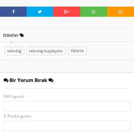
Etiketler
tekirdağ
tekirdağ büyükşehir
TRAKYA
Bir Yorum Bırak
İsim
(gerekli)
E-Posta
(gerekli)