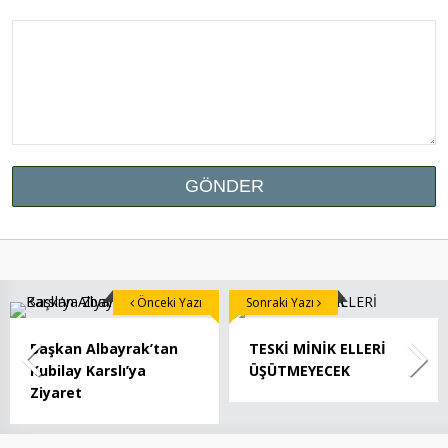
Önceki Yazı
Sonraki Yazı
Başkan Albayrak’tan
TESKİ MİNİK ELLERİ
Kubilay Karslı’ya
ÜŞÜTMEYECEK
Ziyaret