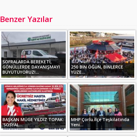
Benzer Yazılar
SOFRALARDA BEREKETİ,
GÖNÜLLERDE DAYANIŞMAYI
250 BİN ÖĞÜN, BİNLERCE
BÜYÜTÜYORUZ!...
YÜZE...
BAŞKAN MÜGE YILDIZ TOPAK:
MHP Çorlu İlçe Teşkilatında
‘SOSYAL...
Yeni...