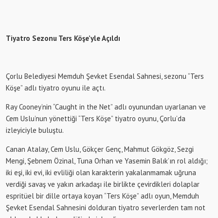
Tiyatro Sezonu Ters Köşe’yle Açıldı
Çorlu Belediyesi Memduh Şevket Esendal Sahnesi, sezonu “Ters
Köşe” adlı tiyatro oyunu ile açtı.
Ray Cooney’nin “Caught in the Net” adlı oyunundan uyarlanan ve
Cem Uslu’nun yönettiği “Ters Köşe” tiyatro oyunu, Çorlu’da
izleyiciyle buluştu.
Canan Atalay, Cem Uslu, Gökçer Genç, Mahmut Gökgöz, Sezgi
Mengi, Şebnem Özinal, Tuna Orhan ve Yasemin Balık’ın rol aldığı;
iki eşi, iki evi, iki evliliği olan karakterin yakalanmamak uğruna
verdiği savaş ve yakın arkadaşı ile birlikte çevirdikleri dolaplar
espritüel bir dille ortaya koyan “Ters Köşe” adlı oyun, Memduh
Şevket Esendal Sahnesini dolduran tiyatro severlerden tam not