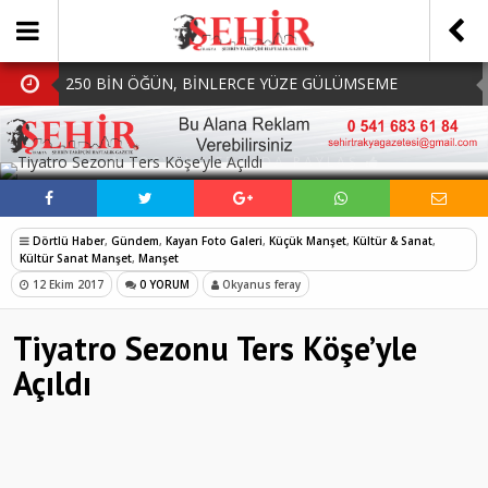
250 BİN ÖĞÜN, BİNLERCE YÜZE GÜLÜMSEME
BAŞKAN MÜGE YILDIZ TOPAK: ‘SOSYAL
SOSYAL MEDYADA PAYLAŞ
BELEDİYECİLİKTE HİÇBİR HEMŞERİMİZİ YALNIZ
MHP Çorlu İlçe Teşkilatında Yeni Dönem Başladı:
BIRAKMIYORUZ!’
Mazbatalar Alındı
Dolu Vurdu, Büyükşehir Üreticiyi Yalnız Bırakmadı
Dörtlü Haber
,
Gündem
,
Kayan Foto Galeri
,
Küçük Manşet
,
Kültür & Sanat
,
SOFRALARDA BEREKETİ, GÖNÜLLERDE DAYANIŞMAYI
Kültür Sanat Manşet
,
Manşet
12 Ekim 2017
0 YORUM
Okyanus feray
BÜYÜTÜYORUZ!
Tiyatro Sezonu Ters Köşe’yle
Açıldı