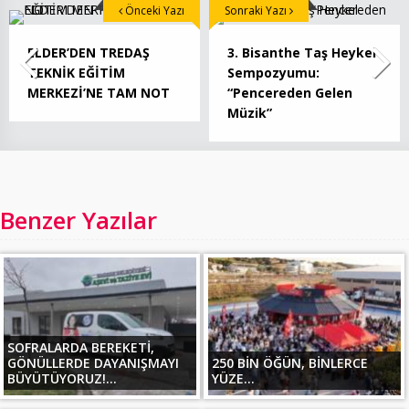
Önceki Yazı
Sonraki Yazı
ELDER’DEN TREDAŞ
3. Bisanthe Taş Heykel
TEKNİK EĞİTİM
Sempozyumu:
MERKEZİ’NE TAM NOT
“Pencereden Gelen
Müzik”
Benzer Yazılar
SOFRALARDA BEREKETİ,
GÖNÜLLERDE DAYANIŞMAYI
250 BİN ÖĞÜN, BİNLERCE
BÜYÜTÜYORUZ!...
YÜZE...