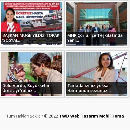
BAŞKAN MÜGE YILDIZ TOPAK:
MHP Çorlu İlçe Teşkilatında
‘SOSYAL...
Yeni...
Dolu Vurdu, Büyükşehir
Tarlada iziniz yoksa
Üreticiyi Yalnız...
Harmanda sözünüz...
Tüm Hakları Saklıdır © 2022
TWD Web Tasarım Mobil Tema