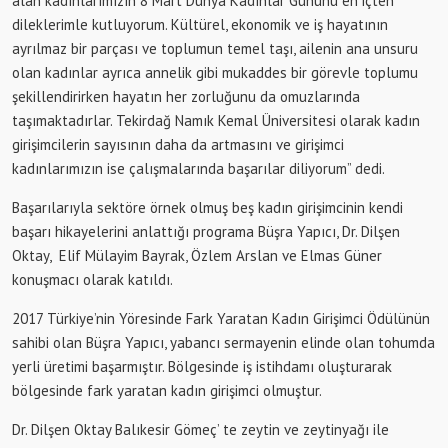
alan kadınlarımızın 8 Mart Dünya Kadınlar Gününü en içten
dileklerimle kutluyorum. Kültürel, ekonomik ve iş hayatının
ayrılmaz bir parçası ve toplumun temel taşı, ailenin ana unsuru
olan kadınlar ayrıca annelik gibi mukaddes bir görevle toplumu
şekillendirirken hayatın her zorluğunu da omuzlarında
taşımaktadırlar. Tekirdağ Namık Kemal Üniversitesi olarak kadın
girişimcilerin sayısının daha da artmasını ve girişimci
kadınlarımızın ise çalışmalarında başarılar diliyorum” dedi.
Başarılarıyla sektöre örnek olmuş beş kadın girişimcinin kendi
başarı hikayelerini anlattığı programa Büşra Yapıcı, Dr. Dilşen
Oktay, Elif Mülayim Bayrak, Özlem Arslan ve Elmas Güner
konuşmacı olarak katıldı.
2017 Türkiye’nin Yöresinde Fark Yaratan Kadın Girişimci Ödülünün
sahibi olan Büşra Yapıcı, yabancı sermayenin elinde olan tohumda
yerli üretimi başarmıştır. Bölgesinde iş istihdamı oluşturarak
bölgesinde fark yaratan kadın girişimci olmuştur.
Dr. Dilşen Oktay Balıkesir Gömeç’ te zeytin ve zeytinyağı ile