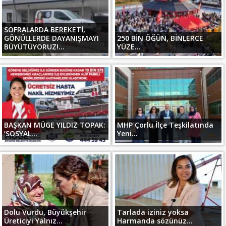
SOFRALARDA BEREKETİ,
GÖNÜLLERDE DAYANIŞMAYI
250 BİN ÖĞÜN, BİNLERCE
BÜYÜTÜYORUZ!...
YÜZE...
BAŞKAN MÜGE YILDIZ TOPAK:
MHP Çorlu İlçe Teşkilatında
‘SOSYAL...
Yeni...
Dolu Vurdu, Büyükşehir
Tarlada iziniz yoksa
Üreticiyi Yalnız...
Harmanda sözünüz...