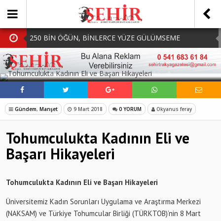
250 BİN ÖĞÜN, BİNLERCE YÜZE GÜLÜMSEME
BAŞKAN MÜGE YILDIZ TOPAK: ‘SOSYAL
SOSYAL MEDYADA PAYLAŞ
BELEDİYECİLİKTE HİÇBİR HEMŞERİMİZİ YALNIZ
MHP Çorlu İlçe Teşkilatında Yeni Dönem Başladı:
BIRAKMIYORUZ!’
Mazbatalar Alındı
Dolu Vurdu, Büyükşehir Üreticiyi Yalnız Bırakmadı
Gündem
,
Manşet
9 Mart 2018
0 YORUM
Okyanus feray
SOFRALARDA BEREKETİ, GÖNÜLLERDE DAYANIŞMAYI
Tohumculukta Kadının Eli ve
BÜYÜTÜYORUZ!
Başarı Hikayeleri
Tohumculukta Kadının Eli ve Başarı Hikayeleri
Üniversitemiz Kadın Sorunları Uygulama ve Araştırma Merkezi
(NAKSAM) ve Türkiye Tohumcular Birliği (TÜRKTOB)’nin 8 Mart