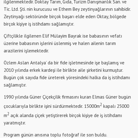
ilgilenmektedir. Doktay Tarım, Gıda, Turizm Danışmanlık San. ve
Tic. Ltd. Şti. nin kurucusu ve Ethem Bey zeytinyağlarının sahibidir.
Zeytinyağı sektöründe birçok başarı elde eden Oktay, bölgede
birçok kişiye iş istihdamı sağlamıştır.
Çiftçilikle ilgilenen Elif Mülayim Bayrak ise babasının vefatı
üzerine babasının işlerini üslenmiş ve halen ailenin tarım
arazilerini işlemektedir.
Özlem Aslan Antalya’ da bir fide işletmesinde işe başlamış ve
2010 yılında erkek kardeşi ile birlikte aile şirketini kurmuştur.
Bugün çok sayıda fide üreterek yöresindeki halka da iş istihdamı
sağlamıştır.
1990 yılında Güner Çiçekçilik firmasını kuran Elmas Güner bugün
2
çocuklarıyla birlikte işini sürdürmektedir. 15000m
kapalı 25000
2
m
açık alanda çiçek yetiştirerek birçok kişiye de iş istihdamı
yaratmıştır.
Program günün anısına toplu fotoğraf ile son buldu.