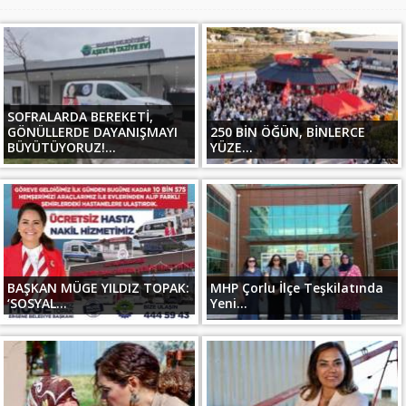
SOFRALARDA BEREKETİ,
GÖNÜLLERDE DAYANIŞMAYI
250 BİN ÖĞÜN, BİNLERCE
BÜYÜTÜYORUZ!...
YÜZE...
BAŞKAN MÜGE YILDIZ TOPAK:
MHP Çorlu İlçe Teşkilatında
‘SOSYAL...
Yeni...