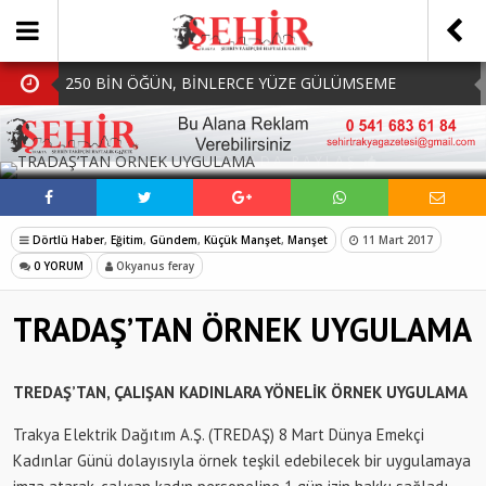
250 BİN ÖĞÜN, BİNLERCE YÜZE GÜLÜMSEME
BAŞKAN MÜGE YILDIZ TOPAK: ‘SOSYAL
SOSYAL MEDYADA PAYLAŞ
BELEDİYECİLİKTE HİÇBİR HEMŞERİMİZİ YALNIZ
MHP Çorlu İlçe Teşkilatında Yeni Dönem Başladı:
BIRAKMIYORUZ!’
Mazbatalar Alındı
Dolu Vurdu, Büyükşehir Üreticiyi Yalnız Bırakmadı
Dörtlü Haber
,
Eğitim
,
Gündem
,
Küçük Manşet
,
Manşet
11 Mart 2017
SOFRALARDA BEREKETİ, GÖNÜLLERDE DAYANIŞMAYI
0 YORUM
Okyanus feray
BÜYÜTÜYORUZ!
TRADAŞ’TAN ÖRNEK UYGULAMA
TREDAŞ’TAN, ÇALIŞAN KADINLARA YÖNELİK ÖRNEK UYGULAMA
Trakya Elektrik Dağıtım A.Ş. (TREDAŞ) 8 Mart Dünya Emekçi
Kadınlar Günü dolayısıyla örnek teşkil edebilecek bir uygulamaya