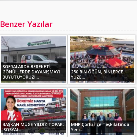
Benzer Yazılar
SOFRALARDA BEREKETİ,
GÖNÜLLERDE DAYANIŞMAYI
250 BİN ÖĞÜN, BİNLERCE
BÜYÜTÜYORUZ!...
YÜZE...
BAŞKAN MÜGE YILDIZ TOPAK:
MHP Çorlu İlçe Teşkilatında
‘SOSYAL...
Yeni...