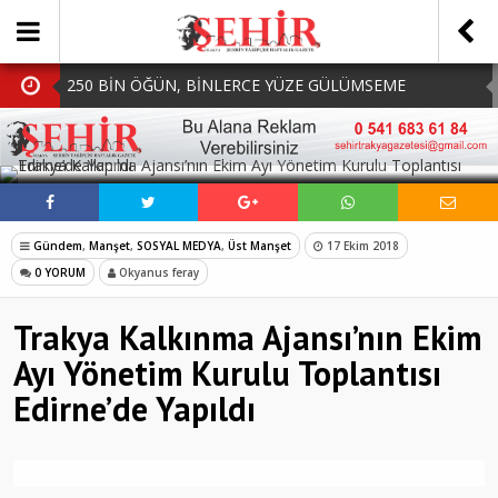
250 BİN ÖĞÜN, BİNLERCE YÜZE GÜLÜMSEME
BAŞKAN MÜGE YILDIZ TOPAK: ‘SOSYAL
SOSYAL MEDYADA PAYLAŞ
BELEDİYECİLİKTE HİÇBİR HEMŞERİMİZİ YALNIZ
MHP Çorlu İlçe Teşkilatında Yeni Dönem Başladı:
BIRAKMIYORUZ!’
Mazbatalar Alındı
Dolu Vurdu, Büyükşehir Üreticiyi Yalnız Bırakmadı
Gündem
,
Manşet
,
SOSYAL MEDYA
,
Üst Manşet
17 Ekim 2018
SOFRALARDA BEREKETİ, GÖNÜLLERDE DAYANIŞMAYI
0 YORUM
Okyanus feray
BÜYÜTÜYORUZ!
Trakya Kalkınma Ajansı’nın Ekim
Ayı Yönetim Kurulu Toplantısı
Edirne’de Yapıldı