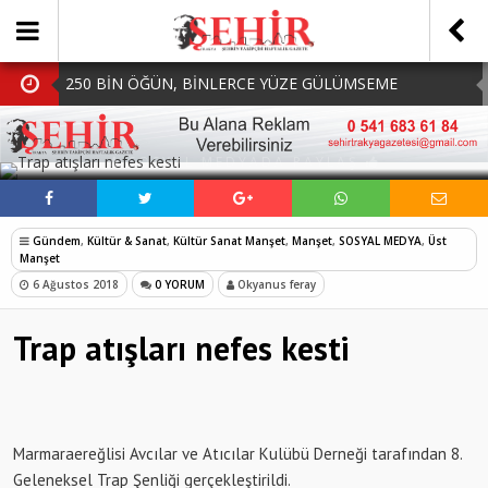
250 BİN ÖĞÜN, BİNLERCE YÜZE GÜLÜMSEME
BAŞKAN MÜGE YILDIZ TOPAK: ‘SOSYAL
SOSYAL MEDYADA PAYLAŞ
BELEDİYECİLİKTE HİÇBİR HEMŞERİMİZİ YALNIZ
MHP Çorlu İlçe Teşkilatında Yeni Dönem Başladı:
BIRAKMIYORUZ!’
Mazbatalar Alındı
Dolu Vurdu, Büyükşehir Üreticiyi Yalnız Bırakmadı
Gündem
,
Kültür & Sanat
,
Kültür Sanat Manşet
,
Manşet
,
SOSYAL MEDYA
,
Üst
SOFRALARDA BEREKETİ, GÖNÜLLERDE DAYANIŞMAYI
Manşet
6 Ağustos 2018
0 YORUM
Okyanus feray
BÜYÜTÜYORUZ!
Trap atışları nefes kesti
Marmaraereğlisi Avcılar ve Atıcılar Kulübü Derneği tarafından 8.
Geleneksel Trap Şenliği gerçekleştirildi.