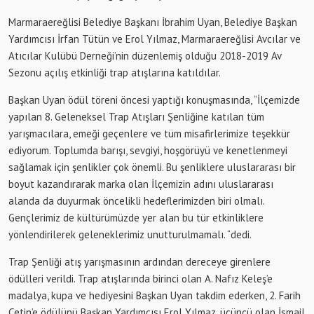
Marmaraereğlisi Belediye Başkanı İbrahim Uyan, Belediye Başkan
Yardımcısı İrfan Tütün ve Erol Yılmaz, Marmaraereğlisi Avcılar ve
Atıcılar Kulübü Derneği’nin düzenlemiş olduğu 2018-2019 Av
Sezonu açılış etkinliği trap atışlarına katıldılar.
Başkan Uyan ödül töreni öncesi yaptığı konuşmasında, “İlçemizde
yapılan 8. Geleneksel Trap Atışları Şenliğine katılan tüm
yarışmacılara, emeği geçenlere ve tüm misafirlerimize teşekkür
ediyorum. Toplumda barışı, sevgiyi, hoşgörüyü ve kenetlenmeyi
sağlamak için şenlikler çok önemli. Bu şenliklere uluslararası bir
boyut kazandırarak marka olan İlçemizin adını uluslararası
alanda da duyurmak öncelikli hedeflerimizden biri olmalı.
Gençlerimiz de kültürümüzde yer alan bu tür etkinliklere
yönlendirilerek geleneklerimiz unutturulmamalı. “dedi.
Trap Şenliği atış yarışmasının ardından dereceye girenlere
ödülleri verildi. Trap atışlarında birinci olan A. Nafız Keleş’e
madalya, kupa ve hediyesini Başkan Uyan takdim ederken, 2. Farih
Çetin’e ödülünü Başkan Yardımcısı Erol Yılmaz, üçüncü olan İsmail