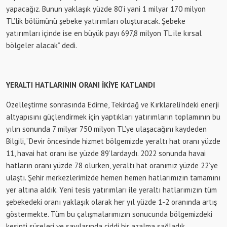
yapacağız. Bunun yaklaşık yüzde 80’i yani 1 milyar 170 milyon
TL’lik bölümünü şebeke yatırımları oluşturacak. Şebeke
yatırımları içinde ise en büyük payı 697,8 milyon TL ile kırsal
bölgeler alacak” dedi.
YERALTI HATLARININ ORANI İKİYE KATLANDI
Özelleştirme sonrasında Edirne, Tekirdağ ve Kırklareli’ndeki enerji
altyapısını güçlendirmek için yaptıkları yatırımların toplamının bu
yılın sonunda 7 milyar 750 milyon TL’ye ulaşacağını kaydeden
Bilgili, “Devir öncesinde hizmet bölgemizde yeraltı hat oranı yüzde
11, havai hat oranı ise yüzde 89’lardaydı. 2022 sonunda havai
hatların oranı yüzde 78 olurken, yeraltı hat oranımız yüzde 22’ye
ulaştı. Şehir merkezlerimizde hemen hemen hatlarımızın tamamını
yer altına aldık. Yeni tesis yatırımları ile yeraltı hatlarımızın tüm
şebekedeki oranı yaklaşık olarak her yıl yüzde 1-2 oranında artış
göstermekte. Tüm bu çalışmalarımızın sonucunda bölgemizdeki
kesinti süreleri ve sayılarında ciddi bir azalma sağladık.