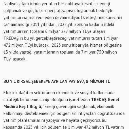
faaliyet alanı içinde yer alan her noktaya kesintisiz enerji
sağlamak ve güçlü bir enerji altyapısı oluşturmak hedefiyle
yatırımlarına ara vermeden devam ediyor. Özelleştirme sürecinin
tamamlandığı 2011 yılından, 2022 yılı sonuna kadar 3 ildeki
yatırımlarının toplamı 6 milyar 277 milyon TL’ye ulaşan
TREDAŞ’ın bu yıl gerçekleştireceği yatırımların tutarı 1 milyar
472 milyon TL’yi bulacak. 2023 sonu itibarıyla, hizmet bölgesine
13 yılda yaptığı yatırımlarının toplamı da 7 milyar 750 milyon
TL’yi aşacak.
BU YIL KIRSAL ŞEBEKEYE AYRILAN PAY 697, 8 MİLYON TL
Elektrik dağıtım sektörünün ekonomik ve sosyal kalkınmada
stratejik bir öneme sahip olduğuna işaret eden
TREDAŞ Genel
Müdürü Reşit Bilgili,
“Enerji güvenliğini sağlamak, ekonomik
kalkınmayı desteklemek için bölgemizin ihtiyaçları doğrultusunda
yatırım planlamalarını yapıyor ve hayata geçiriyoruz. Bu
kapsamda 2023 yılı için bölgemize 1 milyar 472 milyon TL yatırım