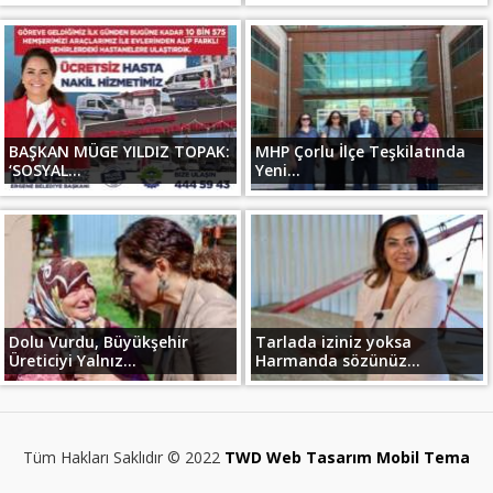
BAŞKAN MÜGE YILDIZ TOPAK:
MHP Çorlu İlçe Teşkilatında
‘SOSYAL...
Yeni...
Dolu Vurdu, Büyükşehir
Tarlada iziniz yoksa
Üreticiyi Yalnız...
Harmanda sözünüz...
Tüm Hakları Saklıdır © 2022
TWD Web Tasarım Mobil Tema