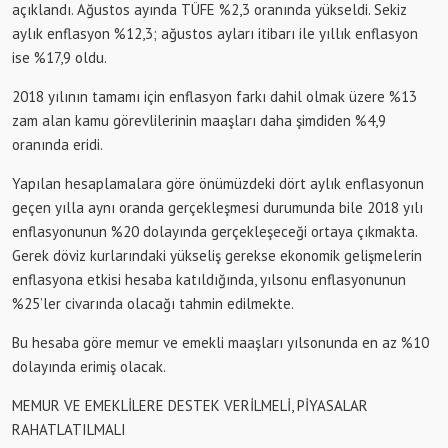
açıklandı. Ağustos ayında TÜFE %2,3 oranında yükseldi. Sekiz
aylık enflasyon %12,3; ağustos ayları itibarı ile yıllık enflasyon
ise %17,9 oldu.
2018 yılının tamamı için enflasyon farkı dahil olmak üzere %13
zam alan kamu görevlilerinin maaşları daha şimdiden %4,9
oranında eridi.
Yapılan hesaplamalara göre önümüzdeki dört aylık enflasyonun
geçen yılla aynı oranda gerçekleşmesi durumunda bile 2018 yılı
enflasyonunun %20 dolayında gerçekleşeceği ortaya çıkmakta.
Gerek döviz kurlarındaki yükseliş gerekse ekonomik gelişmelerin
enflasyona etkisi hesaba katıldığında, yılsonu enflasyonunun
%25’ler civarında olacağı tahmin edilmekte.
Bu hesaba göre memur ve emekli maaşları yılsonunda en az %10
dolayında erimiş olacak.
MEMUR VE EMEKLİLERE DESTEK VERİLMELİ, PİYASALAR
RAHATLATILMALI