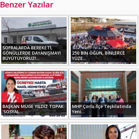
Benzer Yazılar
SOFRALARDA BEREKETİ,
GÖNÜLLERDE DAYANIŞMAYI
250 BİN ÖĞÜN, BİNLERCE
BÜYÜTÜYORUZ!...
YÜZE...
BAŞKAN MÜGE YILDIZ TOPAK:
MHP Çorlu İlçe Teşkilatında
‘SOSYAL...
Yeni...