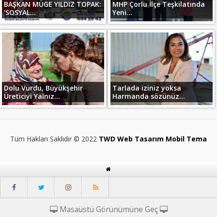
BAŞKAN MÜGE YILDIZ TOPAK:
MHP Çorlu İlçe Teşkilatında
‘SOSYAL...
Yeni...
Dolu Vurdu, Büyükşehir
Tarlada iziniz yoksa
Üreticiyi Yalnız...
Harmanda sözünüz...
Tüm Hakları Saklıdır © 2022
TWD Web Tasarım Mobil Tema
Masaüstü Görünümüne Geç