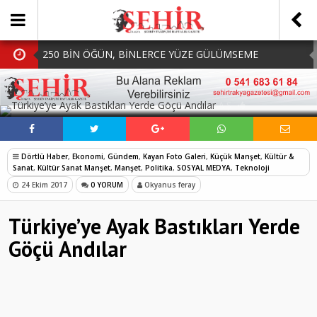
250 BİN ÖĞÜN, BİNLERCE YÜZE GÜLÜMSEME
BAŞKAN MÜGE YILDIZ TOPAK: ‘SOSYAL
SOSYAL MEDYADA PAYLAŞ
BELEDİYECİLİKTE HİÇBİR HEMŞERİMİZİ YALNIZ
MHP Çorlu İlçe Teşkilatında Yeni Dönem Başladı:
BIRAKMIYORUZ!’
Mazbatalar Alındı
Dolu Vurdu, Büyükşehir Üreticiyi Yalnız Bırakmadı
Dörtlü Haber
,
Ekonomi
,
Gündem
,
Kayan Foto Galeri
,
Küçük Manşet
,
Kültür &
SOFRALARDA BEREKETİ, GÖNÜLLERDE DAYANIŞMAYI
Sanat
,
Kültür Sanat Manşet
,
Manşet
,
Politika
,
SOSYAL MEDYA
,
Teknoloji
24 Ekim 2017
0 YORUM
Okyanus feray
BÜYÜTÜYORUZ!
Türkiye’ye Ayak Bastıkları Yerde
Göçü Andılar