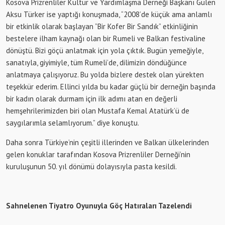
Kosova Prizrenliler Kültür ve Yardımlaşma Derneği Başkanı Gülen
Aksu Türker ise yaptığı konuşmada, “2008’de küçük ama anlamlı
bir etkinlik olarak başlayan ”Bir Kofer Bir Sandık” etkinliğinin
bestelere ilham kaynağı olan bir Rumeli ve Balkan festivaline
dönüştü. Bizi göçü anlatmak için yola çıktık. Bugün yemeğiyle,
sanatıyla, giyimiyle, tüm Rumeli’de, dilimizin döndüğünce
anlatmaya çalışıyoruz. Bu yolda bizlere destek olan yürekten
teşekkür ederim. Ellinci yılda bu kadar güçlü bir derneğin başında
bir kadın olarak durmam için ilk adımı atan en değerli
hemşehrilerimizden biri olan Mustafa Kemal Atatürk’ü de
saygılarımla selamlıyorum.” diye konuştu.
Daha sonra Türkiye’nin çeşitli illerinden ve Balkan ülkelerinden
gelen konuklar tarafından Kosova Prizrenliler Derneği’nin
kuruluşunun 50. yıl dönümü dolayısıyla pasta kesildi.
Sahnelenen Tiyatro Oyunuyla Göç Hatıraları Tazelendi