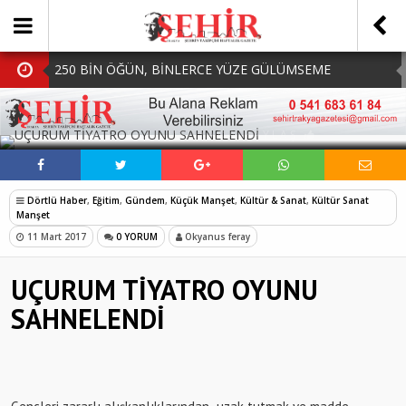
250 BİN ÖĞÜN, BİNLERCE YÜZE GÜLÜMSEME
BAŞKAN MÜGE YILDIZ TOPAK: ‘SOSYAL
SOSYAL MEDYADA PAYLAŞ
BELEDİYECİLİKTE HİÇBİR HEMŞERİMİZİ YALNIZ
MHP Çorlu İlçe Teşkilatında Yeni Dönem Başladı:
BIRAKMIYORUZ!’
Mazbatalar Alındı
Dolu Vurdu, Büyükşehir Üreticiyi Yalnız Bırakmadı
Dörtlü Haber
,
Eğitim
,
Gündem
,
Küçük Manşet
,
Kültür & Sanat
,
Kültür Sanat
SOFRALARDA BEREKETİ, GÖNÜLLERDE DAYANIŞMAYI
Manşet
11 Mart 2017
0 YORUM
Okyanus feray
BÜYÜTÜYORUZ!
UÇURUM TİYATRO OYUNU
SAHNELENDİ