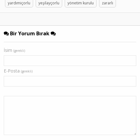
yardımiçorlu
yeşilayçorlu
yönetim kurulu
zararlı
Bir Yorum Bırak
İsim
(gerekli)
E-Posta
(gerekli)