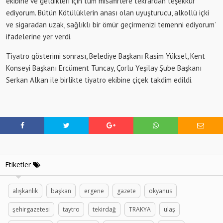
ekibine ve geldikleri için tüm misafirlere tekrardan teşekkür
ediyorum. Bütün Kötülüklerin anası olan uyuşturucu, alkollü içki
ve sigaradan uzak, sağlıklı bir ömür geçirmenizi temenni ediyorum’
ifadelerine yer verdi.
Tiyatro gösterimi sonrası, Belediye Başkanı Rasim Yüksel, Kent
Konseyi Başkanı Ercüment Tuncay, Çorlu Yeşilay Şube Başkanı
Serkan Alkan ile birlikte tiyatro ekibine çiçek takdim edildi.
Etiketler
alışkanlık
başkan
ergene
gazete
okyanus
şehirgazetesi
taytro
tekirdağ
TRAKYA
ulaş