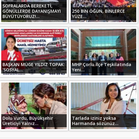
SOFRALARDA BEREKETİ,
GÖNÜLLERDE DAYANIŞMAYI
250 BİN ÖĞÜN, BİNLERCE
BÜYÜTÜYORUZ!...
YÜZE...
BAŞKAN MÜGE YILDIZ TOPAK:
MHP Çorlu İlçe Teşkilatında
‘SOSYAL...
Yeni...
Dolu Vurdu, Büyükşehir
Tarlada iziniz yoksa
Üreticiyi Yalnız...
Harmanda sözünüz...