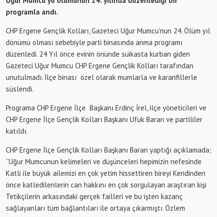
Uğur Mumcu’yu ölümünün 24. yılında düzenlediği bir
programla andı.
CHP Ergene Gençlik Kolları, Gazeteci Uğur Mumcu’nun 24. Ölüm yıl
dönümü olması sebebiyle parti binasında anma programı
düzenledi. 24 Yıl önce evinin önünde suikasta kurban giden
Gazeteci Uğur Mumcu CHP Ergene Gençlik Kolları tarafından
unutulmadı. İlçe binası özel olarak mumlarla ve karanfillerle
süslendi.
Programa CHP Ergene İlçe Başkanı Erdinç İrel, ilçe yöneticileri ve
CHP Ergene İlçe Gençlik Kolları Başkanı Ufuk Baran ve partililer
katıldı.
CHP Ergene İlçe Gençlik Kolları Başkanı Baran yaptığı açıklamada;
‘’Uğur Mumcunun kelimeleri ve düşünceleri hepimizin nefesinde
Katli ile büyük ailemizi en çok yetim hissettiren bireyi Kendinden
önce katledilenlerin can hakkını en çok sorgulayan araştıran kişi
Tetikçilerin arkasındaki gerçek failleri ve bu işten kazanç
sağlayanları tüm bağlantıları ile ortaya çıkarmıştı. Özlem