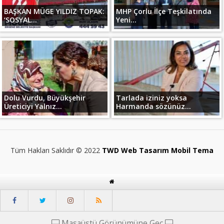
BAŞKAN MÜGE YILDIZ TOPAK:
MHP Çorlu İlçe Teşkilatında
‘SOSYAL...
Yeni...
Dolu Vurdu, Büyükşehir
Tarlada iziniz yoksa
Üreticiyi Yalnız...
Harmanda sözünüz...
Tüm Hakları Saklıdır © 2022
TWD Web Tasarım Mobil Tema
Masaüstü Görünümüne Geç