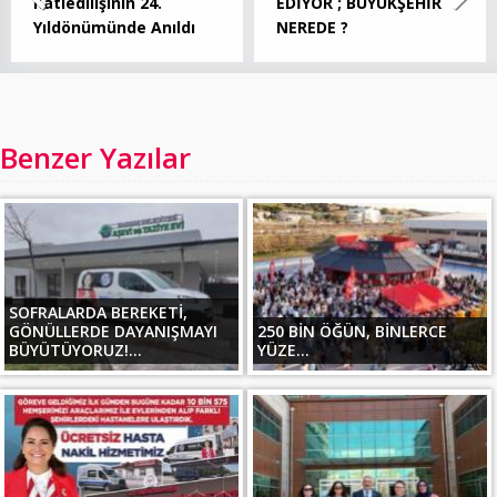
Katledilişinin 24.
EDİYOR ; BÜYÜKŞEHİR
Yıldönümünde Anıldı
NEREDE ?
Benzer Yazılar
SOFRALARDA BEREKETİ,
GÖNÜLLERDE DAYANIŞMAYI
250 BİN ÖĞÜN, BİNLERCE
BÜYÜTÜYORUZ!...
YÜZE...