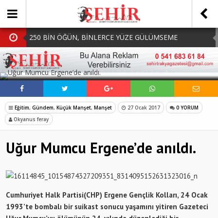
250 BİN ÖĞÜN, BİNLERCE YÜZE GÜLÜMSEME
BAŞKAN MÜGE YILDIZ TOPAK: ‘SOSYAL
SOSYAL MEDYADA PAYLAŞ
BELEDİYECİLİKTE HİÇBİR HEMŞERİMİZİ YALNIZ
MHP Çorlu İlçe Teşkilatında Yeni Dönem Başladı:
BIRAKMIYORUZ!’
Mazbatalar Alındı
Dolu Vurdu, Büyükşehir Üreticiyi Yalnız Bırakmadı
Eğitim
,
Gündem
,
Küçük Manşet
,
Manşet
27 Ocak 2017
0 YORUM
SOFRALARDA BEREKETİ, GÖNÜLLERDE DAYANIŞMAYI
Okyanus feray
BÜYÜTÜYORUZ!
Uğur Mumcu Ergene’de anıldı.
Cumhuriyet Halk Partisi(CHP) Ergene Gençlik Kolları, 24 Ocak
1993’te bombalı bir suikast sonucu yaşamını yitiren Gazeteci