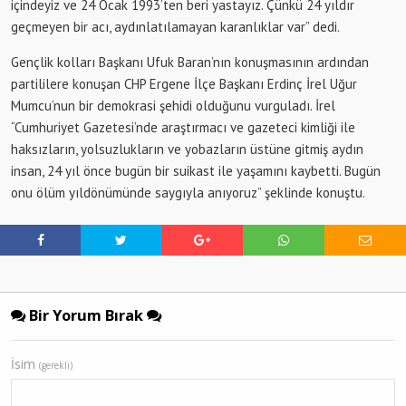
içindeyiz ve 24 Ocak 1993’ten beri yastayız. Çünkü 24 yıldır
geçmeyen bir acı, aydınlatılamayan karanlıklar var” dedi.
Gençlik kolları Başkanı Ufuk Baran’nın konuşmasının ardından
partililere konuşan CHP Ergene İlçe Başkanı Erdinç İrel Uğur
Mumcu’nun bir demokrasi şehidi olduğunu vurguladı. İrel
“Cumhuriyet Gazetesi’nde araştırmacı ve gazeteci kimliği ile
haksızların, yolsuzlukların ve yobazların üstüne gitmiş aydın
insan, 24 yıl önce bugün bir suikast ile yaşamını kaybetti. Bugün
onu ölüm yıldönümünde saygıyla anıyoruz” şeklinde konuştu.
Bir Yorum Bırak
İsim
(gerekli)