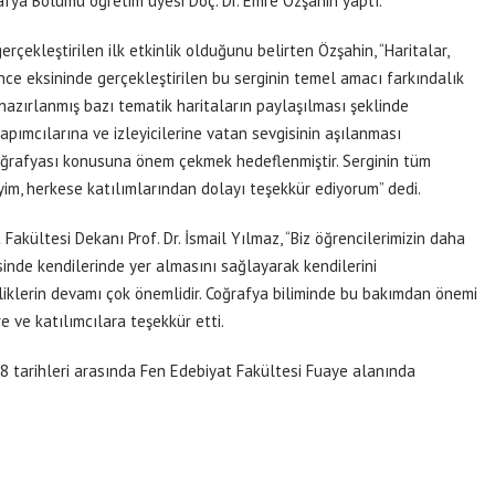
afya Bölümü öğretim üyesi Doç. Dr. Emre Özşahin yaptı.
çekleştirilen ilk etkinlik olduğunu belirten Özşahin, “Haritalar,
ünce eksininde gerçekleştirilen bu serginin temel amacı farkındalık
 hazırlanmış bazı tematik haritaların paylaşılması şeklinde
yapımcılarına ve izleyicilerine vatan sevgisinin aşılanması
oğrafyası konusuna önem çekmek hedeflenmiştir. Serginin tüm
yim, herkese katılımlarından dolayı teşekkür ediyorum” dedi.
Fakültesi Dekanı Prof. Dr. İsmail Yılmaz, “Biz öğrencilerimizin daha
isinde kendilerinde yer almasını sağlayarak kendilerini
inliklerin devamı çok önemlidir. Coğrafya biliminde bu bakımdan önemi
 ve katılımcılara teşekkür etti.
18 tarihleri arasında Fen Edebiyat Fakültesi Fuaye alanında