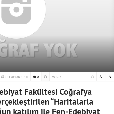
18 Haziran 2018
0
393
-
+
ebiyat Fakültesi Coğrafya
çekleştirilen “Haritalarla
oğun katılım ile Fen-Edebiyat