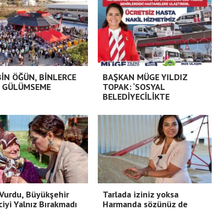
BİN ÖĞÜN, BİNLERCE
BAŞKAN MÜGE YILDIZ
 GÜLÜMSEME
TOPAK: ‘SOSYAL
BELEDİYECİLİKTE
Vurdu, Büyükşehir
Tarlada iziniz yoksa
ciyi Yalnız Bırakmadı
Harmanda sözünüz de