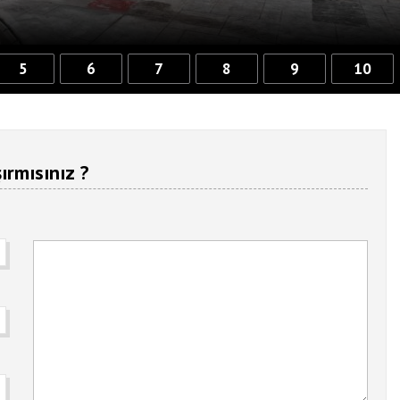
5
6
7
8
9
10
ırmısınız ?