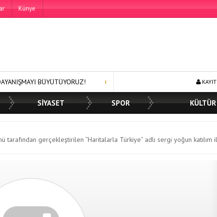
ar
Künye
BÜYÜTÜYORUZ!
250 BİN ÖĞÜN, BİNLERCE YÜZE GÜLÜMSEME
KAYIT
SİYASET
SPOR
KÜLTÜR
tarafından gerçekleştirilen “Haritalarla Türkiye” adlı sergi yoğun katılım 