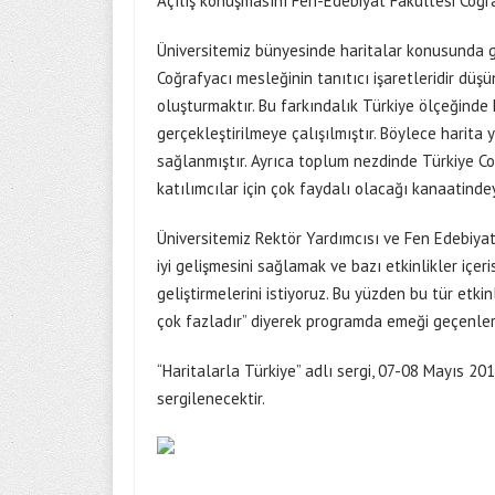
Açılış konuşmasını Fen-Edebiyat Fakültesi Coğr
Üniversitemiz bünyesinde haritalar konusunda ger
Coğrafyacı mesleğinin tanıtıcı işaretleridir düş
oluşturmaktır. Bu farkındalık Türkiye ölçeğinde
gerçekleştirilmeye çalışılmıştır. Böylece harita 
sağlanmıştır. Ayrıca toplum nezdinde Türkiye C
katılımcılar için çok faydalı olacağı kanaatinde
Üniversitemiz Rektör Yardımcısı ve Fen Edebiyat 
iyi gelişmesini sağlamak ve bazı etkinlikler içer
geliştirmelerini istiyoruz. Bu yüzden bu tür etk
çok fazladır” diyerek programda emeği geçenlere
“Haritalarla Türkiye” adlı sergi, 07-08 Mayıs 20
sergilenecektir.