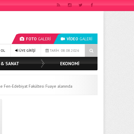
FOTO
GALERİ
VİDEO
GALERİ
BAŞKAN MÜGE YILDIZ TOPAK: ‘SOSYAL BELEDİYECİLİKTE HİÇBİR HEMŞE
 OL
ÜYE GİRİŞİ
TARİH: 08.08.2026
 & SANAT
EKONOMİ
ile Fen-Edebiyat Fakültesi Fuaye alanında