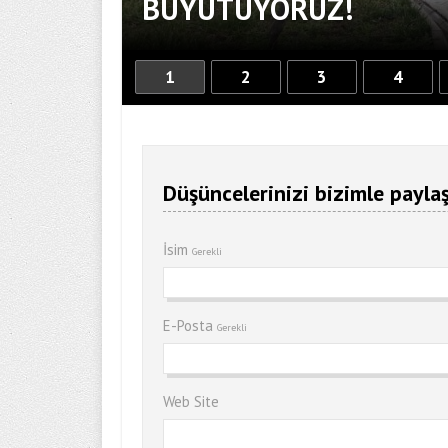
BÜYÜTÜYORUZ!
1
2
3
4
Düşüncelerinizi bizimle paylaş
İsim
Gerekli
E-Posta
Gerekli
Web Site