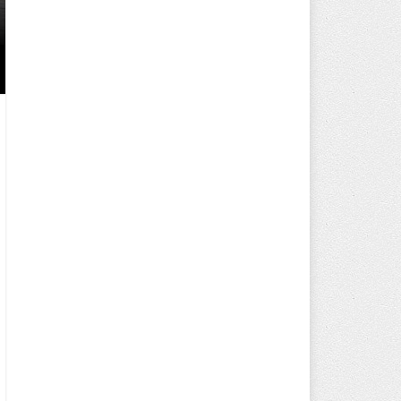
250 BİN ÖĞÜN, BİNLERCE YÜZ