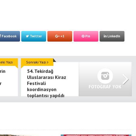
Facebook
Twitter
+1
Pin
LinkedIn
ki Yazı
Sonraki Yazı
rin
54. Tekirdağ
Uluslararası Kiraz
r
Festivali
koordinasyon
toplantısı yapıldı