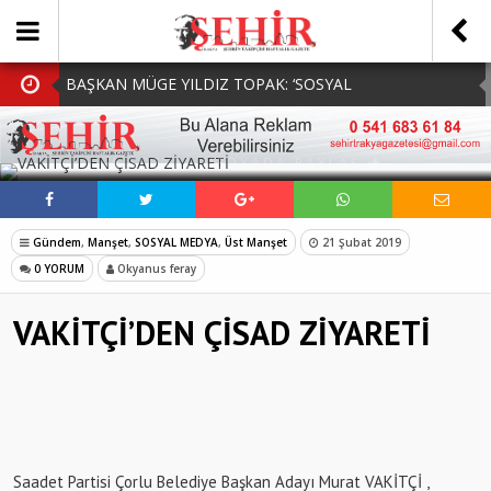
BAŞKAN MÜGE YILDIZ TOPAK: ‘SOSYAL
BELEDİYECİLİKTE HİÇBİR HEMŞERİMİZİ YALNIZ
MHP Çorlu İlçe Teşkilatında Yeni Dönem Başladı:
SOSYAL MEDYADA PAYLAŞ
BIRAKMIYORUZ!’
Mazbatalar Alındı
Dolu Vurdu, Büyükşehir Üreticiyi Yalnız Bırakmadı
Tarlada iziniz yoksa Harmanda sözünüz de olmaz
Gündem
,
Manşet
,
SOSYAL MEDYA
,
Üst Manşet
21 Şubat 2019
250 BİN ÖĞÜN, BİNLERCE YÜZE GÜLÜMSEME
0 YORUM
Okyanus feray
VAKİTÇİ’DEN ÇİSAD ZİYARETİ
Saadet Partisi Çorlu Belediye Başkan Adayı Murat VAKİTÇİ ,