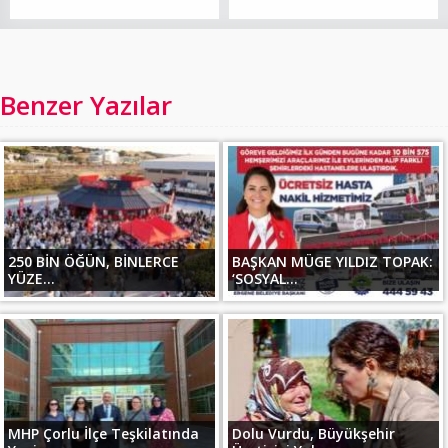
Benzer Yazılar
250 BİN ÖĞÜN, BİNLERCE
BAŞKAN MÜGE YILDIZ TOPAK:
YÜZE...
‘SOSYAL...
MHP Çorlu İlçe Teşkilatında
Dolu Vurdu, Büyükşehir