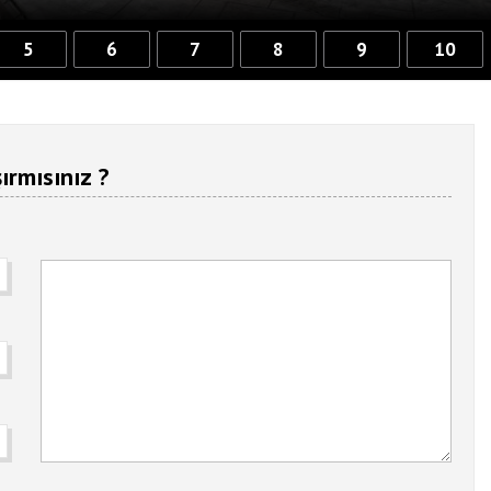
5
6
7
8
9
10
ırmısınız ?