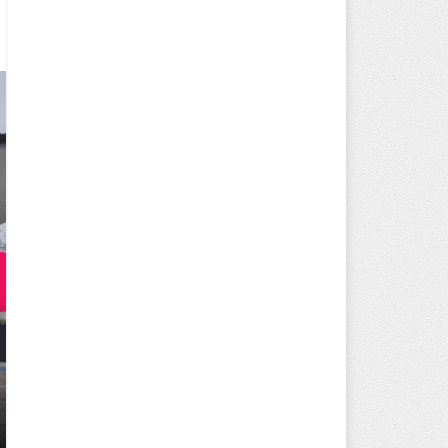
250 BİN ÖĞÜN, BİNLERCE YÜZ