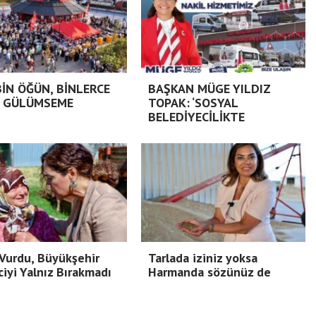
BİN ÖĞÜN, BİNLERCE
BAŞKAN MÜGE YILDIZ
 GÜLÜMSEME
TOPAK: ‘SOSYAL
BELEDİYECİLİKTE
Vurdu, Büyükşehir
Tarlada iziniz yoksa
ciyi Yalnız Bırakmadı
Harmanda sözünüz de