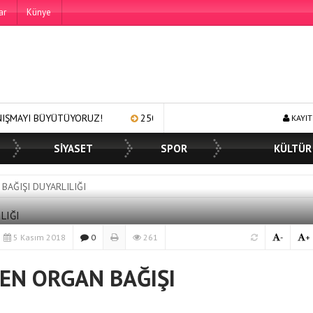
ar
Künye
TÜYORUZ!
250 BİN ÖĞÜN, BİNLERCE YÜZE GÜLÜMSEME
B
KAYIT
SİYASET
SPOR
KÜLTÜR
BAĞIŞI DUYARLILIĞI
5 Kasım 2018
0
261
-
+
EN ORGAN BAĞIŞI