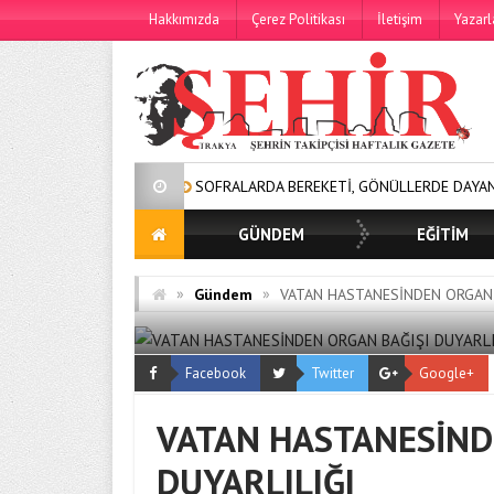
Hakkımızda
Çerez Politikası
İletişim
Yazarl
SOFRALARDA BEREKETİ, GÖNÜLLERDE DAYANIŞMAYI BÜYÜ
GÜNDEM
EĞİTİM
»
»
Gündem
VATAN HASTANESİNDEN ORGAN 
Facebook
Twitter
Google+
VATAN HASTANESİND
DUYARLILIĞI