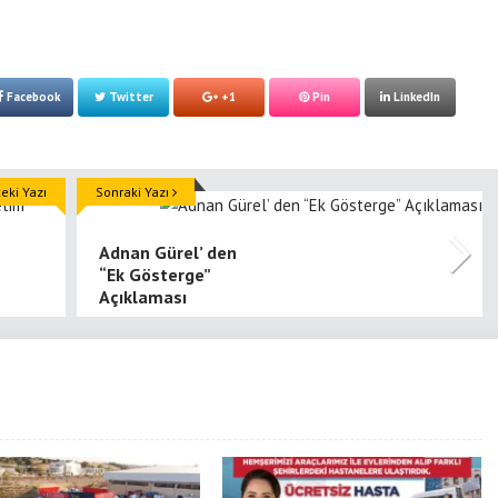
Facebook
Twitter
+1
Pin
LinkedIn
ki Yazı
Sonraki Yazı
Adnan Gürel’ den
“Ek Gösterge”
Açıklaması