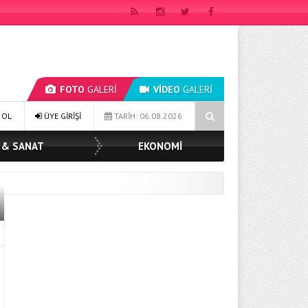
FOTO
GALERİ
VİDEO
GALERİ
AŞKAN MÜGE YILDIZ TOPAK: ‘SOSYAL BELEDİYECİLİKTE HİÇBİR HEMŞERİMİ
 OL
ÜYE GİRİŞİ
TARİH: 06.08.2026
 & SANAT
EKONOMİ