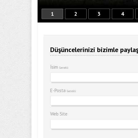
1
2
3
4
Düşüncelerinizi bizimle paylaş
İsim
Gerekli
E-Posta
Gerekli
Web Site