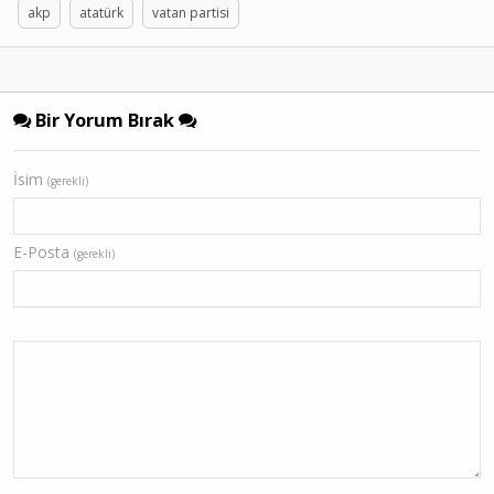
akp
atatürk
vatan partisi
Bir Yorum Bırak
İsim
(gerekli)
E-Posta
(gerekli)