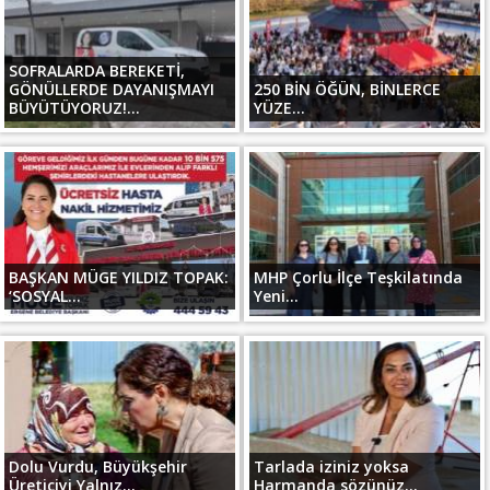
SOFRALARDA BEREKETİ,
GÖNÜLLERDE DAYANIŞMAYI
250 BİN ÖĞÜN, BİNLERCE
BÜYÜTÜYORUZ!...
YÜZE...
BAŞKAN MÜGE YILDIZ TOPAK:
MHP Çorlu İlçe Teşkilatında
‘SOSYAL...
Yeni...
Dolu Vurdu, Büyükşehir
Tarlada iziniz yoksa
Üreticiyi Yalnız...
Harmanda sözünüz...