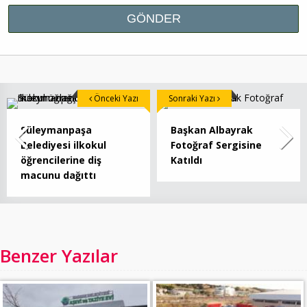
Önceki Yazı
Sonraki Yazı
Süleymanpaşa
Başkan Albayrak
Belediyesi ilkokul
Fotoğraf Sergisine
öğrencilerine diş
Katıldı
macunu dağıttı
Benzer Yazılar