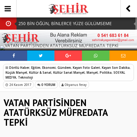
250 BİN ÖĞÜN, BİNLERCE YÜZE GÜLÜMSEME
BAŞKAN MÜGE YILDIZ TOPAK: ‘SOSYAL
SOSYAL MEDYADA PAYLAŞ
BELEDİYECİLİKTE HİÇBİR HEMŞERİMİZİ YALNIZ
MHP Çorlu İlçe Teşkilatında Yeni Dönem Başladı:
BIRAKMIYORUZ!’
Mazbatalar Alındı
Dolu Vurdu, Büyükşehir Üreticiyi Yalnız Bırakmadı
Dörtlü Haber
,
Eğitim
,
Ekonomi
,
Gündem
,
Kayan Foto Galeri
,
Kayan Son Dakika
,
SOFRALARDA BEREKETİ, GÖNÜLLERDE DAYANIŞMAYI
Küçük Manşet
,
Kültür & Sanat
,
Kültür Sanat Manşet
,
Manşet
,
Politika
,
SOSYAL
MEDYA
,
Teknoloji
BÜYÜTÜYORUZ!
24 Kasım 2017
0 YORUM
Okyanus feray
VATAN PARTİSİNDEN
ATATÜRKSÜZ MÜFREDATA
TEPKİ