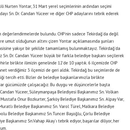
ili Nurten Yontar, 31 Mart yerel seçimlerinin ardından seçimi
ayı Sn. Dr. Candan Yüceer ve diğer CHP adaylarını tebrik ederek
an değerlendirmelerde bulundu. CHP’nin sadece Tekirdağ’da değil
ere umut olduğunun altını çizen Yontar açıklamasında şunları
asisine yakışır bir şekilde tamamlamış bulunmaktayız. Tekirdağ’da
z Sn. Dr. Candan Yüceer büyük bir farkla belediye başkanı seçilerek
irle birlikte ilimizin genelinde 12’de 10 yaptık. 6 ilçemizde CHP
t verdiğimiz 3 ilçemizi de geri aldık. Tekirdağ bu seçimlerde de
iği tercih etti. Bizler de belediye başkanlarımızla birlikte
 var gücümüzde çalışacağız. Bu duygu ve düşüncelerle başta
. Candan Yüceer, Süleymanpaşa Belediyesi Başkanımız Sn. Volkan
 Mustafa Onur Bozkurter, Şarköy Belediye Başkanımız Sn. Alpay Var,
Muratlı Belediye Başkanımız Sn. Varol Türel, Malkara Belediye
bolu Belediye Başkanımız Sn.Tuncer Başoğlu, Çorlu Belediye
e Başkanımız Sn.Vahap Akay’ı tebrik ediyor, başarılar diliyor, her
rum.