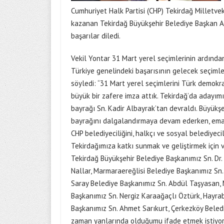
Cumhuriyet Halk Partisi (CHP) Tekirdağ Milletvek
kazanan Tekirdağ Büyükşehir Belediye Başkan Ad
başarılar diledi.
Vekil Yontar 31 Mart yerel seçimlerinin ardınd
Türkiye genelindeki başarısının gelecek seçiml
söyledi: “31 Mart yerel seçimlerini Türk demokr
büyük bir zafere imza attık. Tekirdağ’da adayımı
bayrağı Sn. Kadir Albayrak’tan devraldı. Büyükşeh
bayrağını dalgalandırmaya devam ederken, emane
CHP belediyeciliğini, halkçı ve sosyal belediyecil
Tekirdağımıza katkı sunmak ve geliştirmek için
Tekirdağ Büyükşehir Belediye Başkanımız Sn. Dr
Nallar, Marmaraereğlisi Belediye Başkanımız Sn.
Saray Belediye Başkanımız Sn. Abdül Taşyasan, 
Başkanımız Sn. Nergiz Karaağaçlı Öztürk, Hayra
Başkanımız Sn. Ahmet Sarıkurt, Çerkezköy Belediy
zaman yanlarında olduğumu ifade etmek istiyo