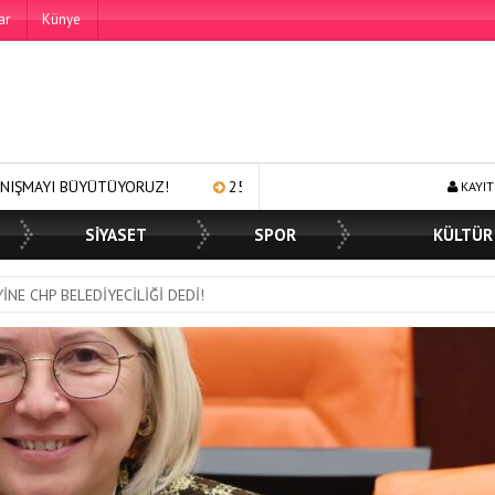
ar
Künye
UZ!
250 BİN ÖĞÜN, BİNLERCE YÜZE GÜLÜMSEME
BAŞKAN
KAYIT
SİYASET
SPOR
KÜLTÜR
İNE CHP BELEDİYECİLİĞİ DEDİ!