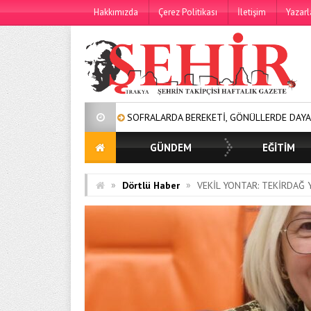
Hakkımızda
Çerez Politikası
İletişim
Yazarl
SOFRALARDA BEREKETİ, GÖNÜLLERDE DAYANIŞMAYI BÜYÜTÜYOR
GÜNDEM
EĞİTİM
»
»
Dörtlü Haber
VEKİL YONTAR: TEKİRDAĞ Y