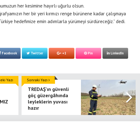
umuzun her kesimine hayırlı uğurlu olsun.
rafyamızın her bir yeri kırmızı renge bürünene kadar çalışmaya
Türkiye hedefimize emin adımlarla yürümeyi sürdüreceğiz.” dedi.
Facebook
Twitter
+1
Pin
LinkedIn
ki Yazı
Sonraki Yazı
TREDAŞ’ın güvenli
göç güzergâhında
MIZ
leyleklerin yuvası
hazır