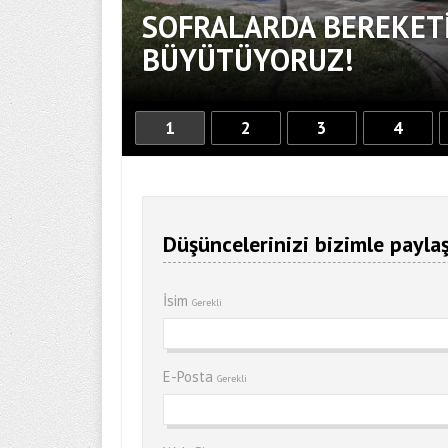
SOFRALARDA BEREKETİ
BÜYÜTÜYORUZ!
1
2
3
4
Düşüncelerinizi bizimle paylaş
İsim
Gerekli
E-Posta
Gerekli