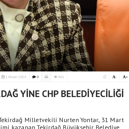
1 Nisan 2024
0
461
-
+
DAĞ YİNE CHP BELEDİYECİLİĞİ
Tekirdağ Milletvekili Nurten Yontar, 31 Mart
çimi kazanan Tekirdağ Büyükşehir Belediye