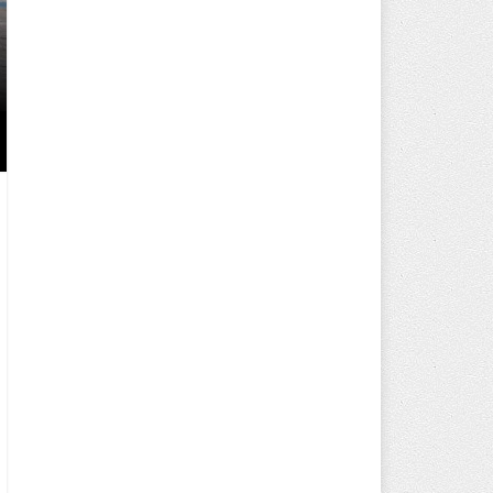
250 BİN ÖĞÜN, BİNLERCE YÜZ