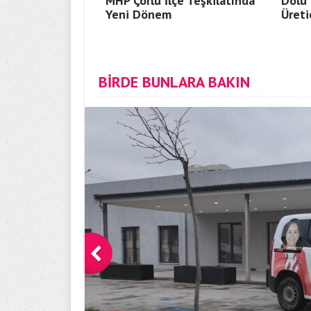
MHP Çorlu İlçe Teşkilatında
Dolu 
Yeni Dönem
Üreti
BİRDE BUNLARA BAKIN