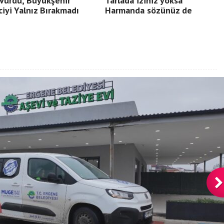
Vurdu, Büyükşehir
Tarlada iziniz yoksa
ciyi Yalnız Bırakmadı
Harmanda sözünüz de