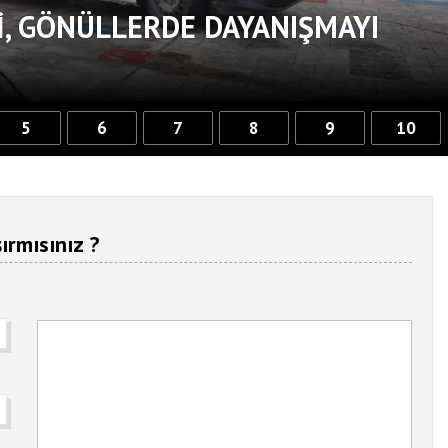
, GÖNÜLLERDE DAYANIŞMAYI
5
6
7
8
9
10
ırmısınız ?