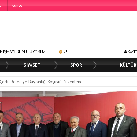
ar
Künye
250 BİN ÖĞÜN, BİNLERCE YÜZE GÜLÜMSEME
BAŞKAN MÜGE YILDI
KAYIT
SİYASET
SPOR
KÜLTÜR
Çorlu Belediye Başkanlığı Koşusu” Düzenlendi