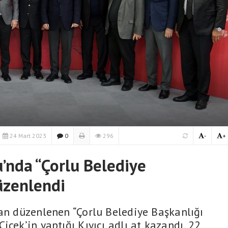
24 Mart 2023
0
296
-
+
’nda “Çorlu Belediye
üzenlendi
an düzenlenen “Çorlu Belediye Başkanlığı
içek’in yaptığı Kıyıcı adlı at kazandı. 22