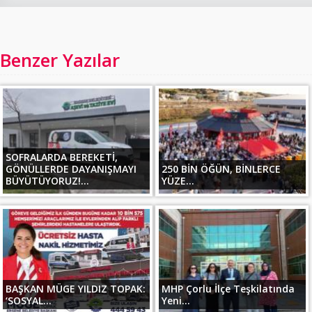
Benzer Yazılar
SOFRALARDA BEREKETİ,
GÖNÜLLERDE DAYANIŞMAYI
250 BİN ÖĞÜN, BİNLERCE
BÜYÜTÜYORUZ!...
YÜZE...
BAŞKAN MÜGE YILDIZ TOPAK:
MHP Çorlu İlçe Teşkilatında
‘SOSYAL...
Yeni...