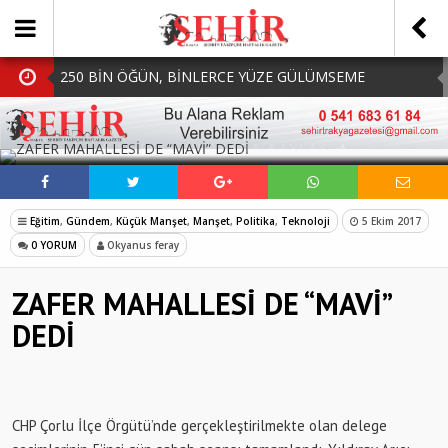
250 BİN ÖĞÜN, BİNLERCE YÜZE GÜLÜMSEME
BAŞKAN MÜGE YILDIZ TOPAK: ‘SOSYAL
SOSYAL MEDYADA PAYLAŞ
BELEDİYECİLİKTE HİÇBİR HEMŞERİMİZİ YALNIZ
MHP Çorlu İlçe Teşkilatında Yeni Dönem Başladı:
BIRAKMIYORUZ!’
Mazbatalar Alındı
Dolu Vurdu, Büyükşehir Üreticiyi Yalnız Bırakmadı
Eğitim
,
Gündem
,
Küçük Manşet
,
Manşet
,
Politika
,
Teknoloji
5 Ekim 2017
SOFRALARDA BEREKETİ, GÖNÜLLERDE DAYANIŞMAYI
0 YORUM
Okyanus feray
BÜYÜTÜYORUZ!
ZAFER MAHALLESİ DE “MAVİ”
DEDİ
CHP Çorlu İlçe Örgütü’nde gerçekleştirilmekte olan delege