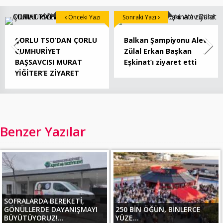
Önceki Yazı
Sonraki Yazı
ÇORLU TSO’DAN ÇORLU
Balkan Şampiyonu Alev
CUMHURİYET
Zülal Erkan Başkan
BAŞSAVCISI MURAT
Eşkinat’ı ziyaret etti
YİĞİTER’E ZİYARET
Benzer Yazılar
SOFRALARDA BEREKETİ,
GÖNÜLLERDE DAYANIŞMAYI
250 BİN ÖĞÜN, BİNLERCE
BÜYÜTÜYORUZ!...
YÜZE...