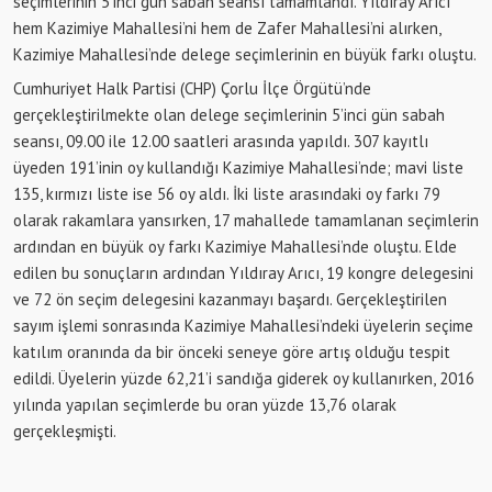
seçimlerinin 5’inci gün sabah seansı tamamlandı. Yıldıray Arıcı
hem Kazimiye Mahallesi’ni hem de Zafer Mahallesi’ni alırken,
Kazimiye Mahallesi’nde delege seçimlerinin en büyük farkı oluştu.
Cumhuriyet Halk Partisi (CHP) Çorlu İlçe Örgütü’nde
gerçekleştirilmekte olan delege seçimlerinin 5’inci gün sabah
seansı, 09.00 ile 12.00 saatleri arasında yapıldı. 307 kayıtlı
üyeden 191’inin oy kullandığı Kazimiye Mahallesi’nde; mavi liste
135, kırmızı liste ise 56 oy aldı. İki liste arasındaki oy farkı 79
olarak rakamlara yansırken, 17 mahallede tamamlanan seçimlerin
ardından en büyük oy farkı Kazimiye Mahallesi’nde oluştu. Elde
edilen bu sonuçların ardından Yıldıray Arıcı, 19 kongre delegesini
ve 72 ön seçim delegesini kazanmayı başardı. Gerçekleştirilen
sayım işlemi sonrasında Kazimiye Mahallesi’ndeki üyelerin seçime
katılım oranında da bir önceki seneye göre artış olduğu tespit
edildi. Üyelerin yüzde 62,21’i sandığa giderek oy kullanırken, 2016
yılında yapılan seçimlerde bu oran yüzde 13,76 olarak
gerçekleşmişti.