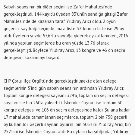
Sabah seansının bir diğer seçimi ise Zafer Mahallesi’nde
gerçekleştirildi. 144 kayıtlı üyeden 83’ünün sandığa gittiği Zafer
Mahallesi’nde de kazanan taraf Yıldıray Arıcı oldu. 2 oyun
geçersiz sayıldığı seçimde; mavi liste 52, kırmızı liste ise 29 oy
aldı. Üyelerin yüzde 57,64’ü sandığa giderek oy kullanırken, 2016
yılında yapılan seçimlerde bu oran yüzde 13,76 olarak
gerçekleşmişti. Böylece Yıldıray Arıcı, 13 kongre ve 46 ön seçim
delegesini kazanmayı başardı.
CHP Çorlu İlçe Örgütü’nde gerçekleştirilmekte olan delege
seçimlerinin 5’inci gün sabah seansının ardından Yıldıray Arıcı;
toplam kongre delegesi sayısını 329’a, toplam ön seçim delegesi
sayısını ise bin 260’a yükseltti. İskender Coşkun ise toplam 30
kongre delegesi ve 106 ön seçim delegesinde kaldı. Şu ana kadar
17 mahallede tamamlanan seçimlerde, toplam 2 bin 758 geçerli
oy kullanıldı. Geçerli sayılan oyların; bin 506’sını Yıldıray Arıcı, bin
252’sini ise İskender Coşkun aldı. Bu oyların karşılığında; Yıldıray