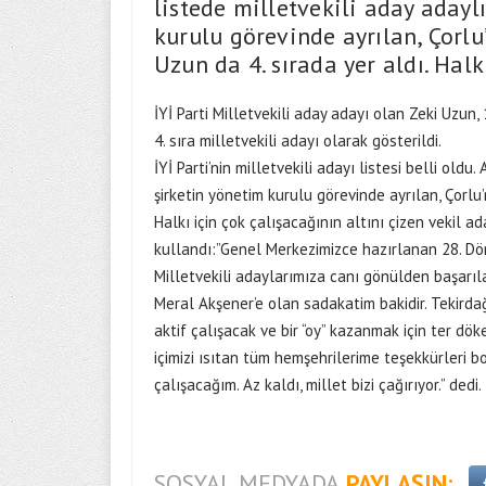
listede milletvekili aday adayl
kurulu görevinde ayrılan, Çorlu
Uzun da 4. sırada yer aldı. Halk
İYİ Parti Milletvekili aday adayı olan Zeki Uzun,
4. sıra milletvekili adayı olarak gösterildi.
İYİ Parti’nin milletvekili adayı listesi belli old
şirketin yönetim kurulu görevinde ayrılan, Çorlu’
Halkı için çok çalışacağının altını çizen vekil 
kullandı:”Genel Merkezimizce hazırlanan 28. Dön
Milletvekili adaylarımıza canı gönülden başarıl
Meral Akşener’e olan sadakatim bakidir. Tekirdağ
aktif çalışacak ve bir “oy” kazanmak için ter dök
içimizi ısıtan tüm hemşehrilerime teşekkürleri bo
çalışacağım. Az kaldı, millet bizi çağırıyor.” dedi.
SOSYAL MEDYADA
PAYLAŞIN: