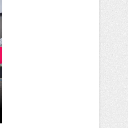
250 BİN ÖĞÜN, BİNLERCE YÜZ