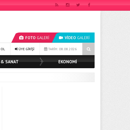
FOTO
GALERİ
VİDEO
GALERİ
BAŞKAN MÜGE YILDIZ TOPAK: ‘SOSYAL BELEDİYECİLİKTE HİÇBİR HEM
 OL
ÜYE GİRİŞİ
TARİH: 08.08.2026
 & SANAT
EKONOMİ