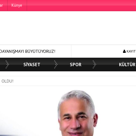
ar
Künye
 BÜYÜTÜYORUZ!
250 BİN ÖĞÜN, BİNLERCE YÜZE GÜLÜMSEME
KAYIT
SİYASET
SPOR
KÜLTÜR
I OLDU!