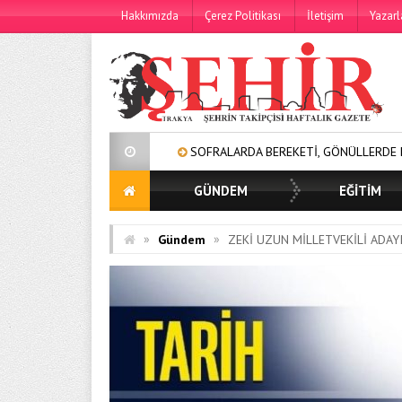
Hakkımızda
Çerez Politikası
İletişim
Yazarl
SOFRALARDA BEREKETİ, GÖNÜLLERDE DAYANIŞMAYI
GÜNDEM
EĞİTİM
»
»
Gündem
ZEKİ UZUN MİLLETVEKİLİ ADAY