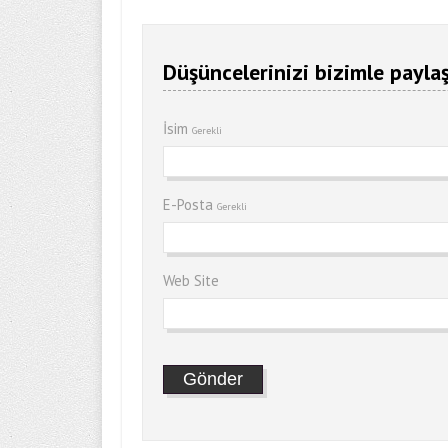
Düşüncelerinizi bizimle paylaş
İsim
Gerekli
E-Posta
Gerekli
Web Site