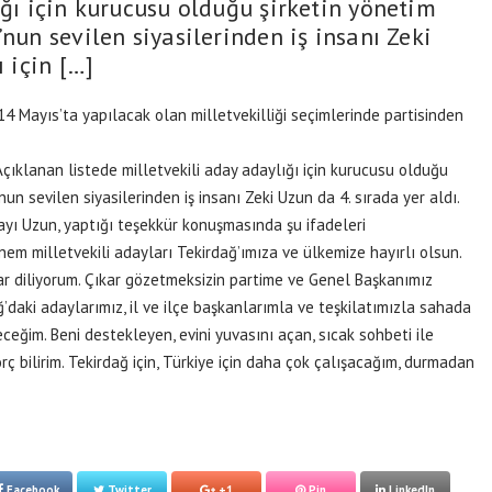
ığı için kurucusu olduğu şirketin yönetim
’nun sevilen siyasilerinden iş insanı Zeki
ı için […]
 14 Mayıs’ta yapılacak olan milletvekilliği seçimlerinde partisinden
u. Açıklanan listede milletvekili aday adaylığı için kurucusu olduğu
nun sevilen siyasilerinden iş insanı Zeki Uzun da 4. sırada yer aldı.
adayı Uzun, yaptığı teşekkür konuşmasında şu ifadeleri
em milletvekili adayları Tekirdağ’ımıza ve ülkemize hayırlı olsun.
ar diliyorum. Çıkar gözetmeksizin partime ve Genel Başkanımız
’daki adaylarımız, il ve ilçe başkanlarımla ve teşkilatımızla sahada
eceğim. Beni destekleyen, evini yuvasını açan, sıcak sohbeti ile
rç bilirim. Tekirdağ için, Türkiye için daha çok çalışacağım, durmadan
Facebook
Twitter
+1
Pin
LinkedIn