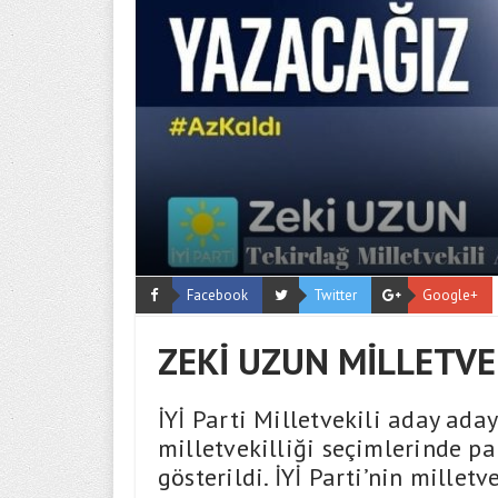
Facebook
Twitter
Google+
ZEKİ UZUN MİLLETVE
İYİ Parti Milletvekili aday ada
milletvekilliği seçimlerinde par
gösterildi. İYİ Parti’nin milletv