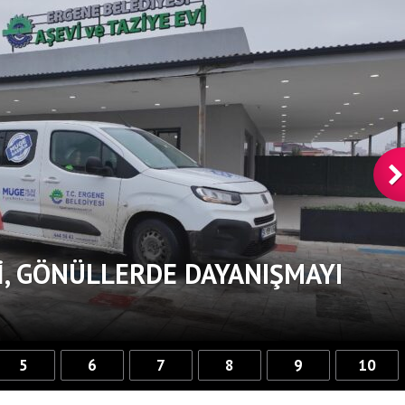
, GÖNÜLLERDE DAYANIŞMAYI
5
6
7
8
9
10