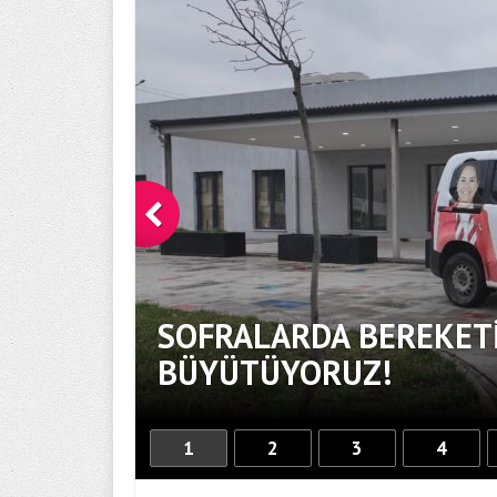
SOFRALARDA BEREKETİ
BÜYÜTÜYORUZ!
1
2
3
4