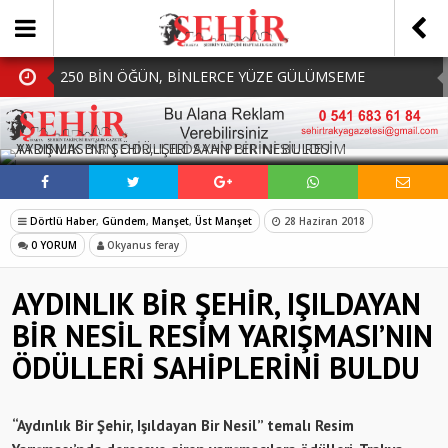
250 BİN ÖĞÜN, BİNLERCE YÜZE GÜLÜMSEME
BAŞKAN MÜGE YILDIZ TOPAK: ‘SOSYAL
SOSYAL MEDYADA PAYLAŞ
BELEDİYECİLİKTE HİÇBİR HEMŞERİMİZİ YALNIZ
MHP Çorlu İlçe Teşkilatında Yeni Dönem Başladı:
BIRAKMIYORUZ!’
Mazbatalar Alındı
Dolu Vurdu, Büyükşehir Üreticiyi Yalnız Bırakmadı
Dörtlü Haber
,
Gündem
,
Manşet
,
Üst Manşet
28 Haziran 2018
SOFRALARDA BEREKETİ, GÖNÜLLERDE DAYANIŞMAYI
0 YORUM
Okyanus feray
BÜYÜTÜYORUZ!
AYDINLIK BİR ŞEHİR, IŞILDAYAN
BİR NESİL RESİM YARIŞMASI’NIN
ÖDÜLLERİ SAHİPLERİNİ BULDU
“Aydınlık Bir Şehir, Işıldayan Bir Nesil” temalı Resim