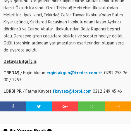
layık görüldü. Yarışmanın birinciliğini Edirne Abalar İlkokulu’ndan
Hamit Öztürk Kazandı. Özel Tekirdağ Mektebim İlkokulu’ndan
Melek İnci İpek ikinci, Tekirdağ Cafer Tayyar İlkokulu’ndan Balım
Kıyar üçüncü, Kırklareli Kocasinan İlkokulu’ndan Hasan Aydıncı
dördüncü ve Edirne Abalar İlkokulu’ndan Beliz Kapancı beşinci
oldu. Dereceye giren çocuklara bisiklet ve scooter hediye edildi.
Ödül töreninin ardından yarışmacıların eserlerinden oluşan sergi
de ziyarete açıldı.
Detaylı Bilgi İçin;
TREDAŞ
/ Ergin Akgün
ergin.akgun@tredas.com.tr
0282 258 26
00 / 1253
LORBİ PR
/ Fatma Kaytez
fkaytez@lorbi.com
0212 249 45 46
Bir Yorum Bırak