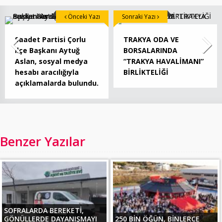
Önceki Yazı
Sonraki Yazı
Saadet Partisi Çorlu
TRAKYA ODA VE
ilçe Başkanı Aytuğ
BORSALARINDA
Aslan, sosyal medya
“TRAKYA HAVALİMANI”
hesabı aracılığıyla
BİRLİKTELİĞİ
açıklamalarda bulundu.
Benzer Yazılar
SOFRALARDA BEREKETİ,
GÖNÜLLERDE DAYANIŞMAYI
250 BİN ÖĞÜN, BİNLERCE