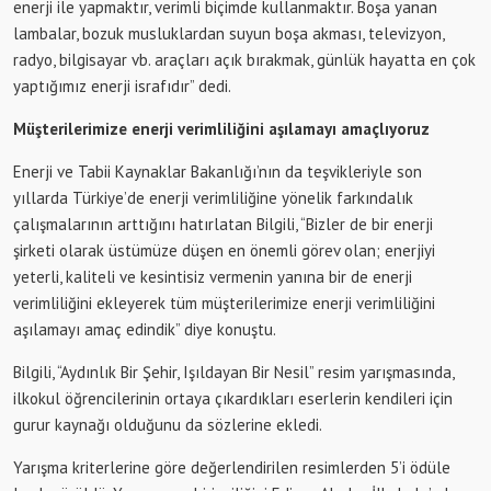
enerji ile yapmaktır, verimli biçimde kullanmaktır. Boşa yanan
lambalar, bozuk musluklardan suyun boşa akması, televizyon,
radyo, bilgisayar vb. araçları açık bırakmak, günlük hayatta en çok
yaptığımız enerji israfıdır” dedi.
Müşterilerimize enerji verimliliğini aşılamayı amaçlıyoruz
Enerji ve Tabii Kaynaklar Bakanlığı’nın da teşvikleriyle son
yıllarda Türkiye’de enerji verimliliğine yönelik farkındalık
çalışmalarının arttığını hatırlatan Bilgili, “Bizler de bir enerji
şirketi olarak üstümüze düşen en önemli görev olan; enerjiyi
yeterli, kaliteli ve kesintisiz vermenin yanına bir de enerji
verimliliğini ekleyerek tüm müşterilerimize enerji verimliliğini
aşılamayı amaç edindik” diye konuştu.
Bilgili, “Aydınlık Bir Şehir, Işıldayan Bir Nesil” resim yarışmasında,
ilkokul öğrencilerinin ortaya çıkardıkları eserlerin kendileri için
gurur kaynağı olduğunu da sözlerine ekledi.
Yarışma kriterlerine göre değerlendirilen resimlerden 5’i ödüle