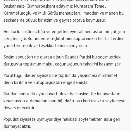
Başkanımız- Cumhurbaşkanı adayımız Muhterem Temel
Karamollaoğlu ve Milli Görüş mensupları; madden ve manen bu
seçimde de büyük bir azim ve gayret ortaya koymuştur.
Her türlü imkânsızlığa ve engellemeye rağmen üstün bir çalışma
sergilemiştir. Bu nedenle teşkilat mensuplarımızın her bir ferdine
yürekten tebrik ve teşekkürlerimi sunuyorum.
Seçim sonuçları ne olursa olsun Saadet Partisi bu seçimlerdeki
duruşuyla toplumun makul çoğunluğunun takdirini kazanmıştır.
Yürüttüğü ilkeler siyaseti ile toplumda yaşanması muhtemel
derin kırılma ve kutuplaşmaları engellemiştir.
Bundan sonra da aynı duyarlılık ve hassasiyet ile kınayanların
kınamasına aldırmadan inandığı doğruları korkusuzca söylemeye
devam edecektir.
Popülist siyasete uymuyor diye hakikati söylemekten asla geri
durmayacaktır.