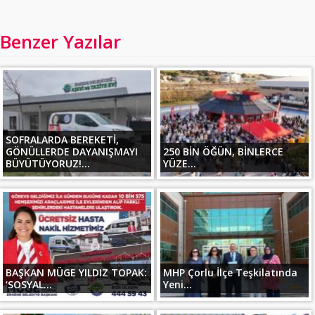
Benzer Yazılar
SOFRALARDA BEREKETİ,
GÖNÜLLERDE DAYANIŞMAYI
250 BİN ÖĞÜN, BİNLERCE
BÜYÜTÜYORUZ!...
YÜZE...
BAŞKAN MÜGE YILDIZ TOPAK:
MHP Çorlu İlçe Teşkilatında
‘SOSYAL...
Yeni...