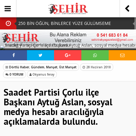
250 BİN ÖĞÜN, BİNLERCE YÜZE GÜLÜMSEME
BAŞKAN MÜGE YILDIZ TOPAK: ‘SOSYAL
SOSYAL MEDYADA PAYLAŞ
BELEDİYECİLİKTE HİÇBİR HEMŞERİMİZİ YALNIZ
MHP Çorlu İlçe Teşkilatında Yeni Dönem Başladı:
BIRAKMIYORUZ!’
Mazbatalar Alındı
Dolu Vurdu, Büyükşehir Üreticiyi Yalnız Bırakmadı
Dörtlü Haber
,
Gündem
,
Manşet
,
Üst Manşet
28 Haziran 2018
SOFRALARDA BEREKETİ, GÖNÜLLERDE DAYANIŞMAYI
0 YORUM
Okyanus feray
BÜYÜTÜYORUZ!
Saadet Partisi Çorlu ilçe
Başkanı Aytuğ Aslan, sosyal
medya hesabı aracılığıyla
açıklamalarda bulundu.