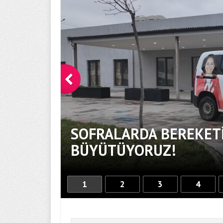
SOFRALARDA BEREKETİ
BÜYÜTÜYORUZ!
1
2
3
4