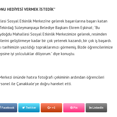
ONU HEDİYESİ VERMEK İSTEDİK”
si Sosyal Etkinlik Merkezi’ne gelerek başarılarına başarı katan
n Tekirdağ Süleymanpaşa Belediye Başkanı Ekrem Eşkinat; “Bu
Aydoğdu Mahallesi Sosyal Etkinlik Merkezimize gelerek, resimden
erini geliştirmeye kadar bir çok yetenek kazandı, bir çok iş başardı.
ı tarihimizin yazıldığı topraklarımızı görmemiş. Bizde öğrencilerimize
psine iyi yolculuklar diliyorum.” diye konuştu.
erkezi önünde hatıra fotoğrafı çekiminin ardından öğrencileri
rsonel ile Çanakkale’ye doğru hareket etti.
Facebook
Twitter
+1
Pin
LinkedIn