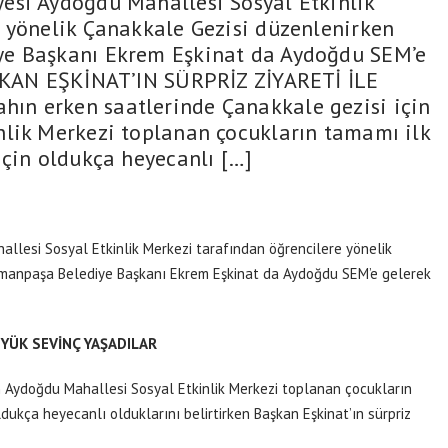
esi Aydoğdu Mahallesi Sosyal Etkinlik
 yönelik Çanakkale Gezisi düzenlenirken
ye Başkanı Ekrem Eşkinat da Aydoğdu SEM’e
AŞKAN EŞKİNAT’IN SÜRPRİZ ZİYARETİ İLE
n erken saatlerinde Çanakkale gezisi için
nlik Merkezi toplanan çocukların tamamı ilk
için oldukça heyecanlı […]
lesi Sosyal Etkinlik Merkezi tarafından öğrencilere yönelik
ymanpaşa Belediye Başkanı Ekrem Eşkinat da Aydoğdu SEM’e gelerek
ÜYÜK SEVİNÇ YAŞADILAR
n Aydoğdu Mahallesi Sosyal Etkinlik Merkezi toplanan çocukların
dukça heyecanlı olduklarını belirtirken Başkan Eşkinat’ın sürpriz