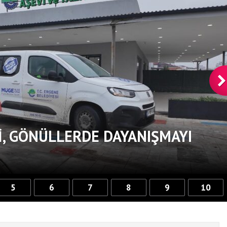
, GÖNÜLLERDE DAYANIŞMAYI
5
6
7
8
9
10