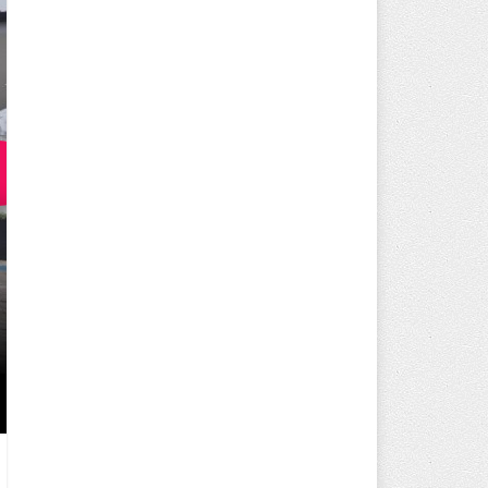
250 BİN ÖĞÜN, BİNLERCE YÜZ