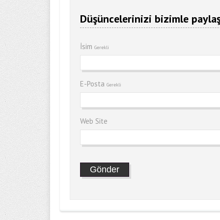
Düşüncelerinizi bizimle paylaş
İsim
Gerekli
E-Posta
Gerekli
Web Site