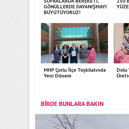
SOFRALARDA BEREKETİ,
250 
GÖNÜLLERDE DAYANIŞMAYI
YÜZE
BÜYÜTÜYORUZ!
MHP Çorlu İlçe Teşkilatında
Dolu 
Yeni Dönem
Üreti
BİRDE BUNLARA BAKIN