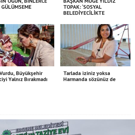
BİN ÖĞÜN, BİNLERCE
BAŞKAN MÜGE YILDIZ
 GÜLÜMSEME
TOPAK: ‘SOSYAL
BELEDİYECİLİKTE
Vurdu, Büyükşehir
Tarlada iziniz yoksa
ciyi Yalnız Bırakmadı
Harmanda sözünüz de