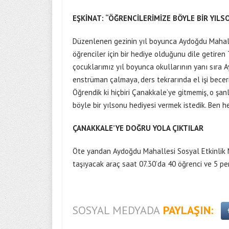
EŞKİNAT: “ÖĞRENCİLERİMİZE BÖYLE BİR YILS
Düzenlenen gezinin yıl boyunca Aydoğdu Mahalle
öğrenciler için bir hediye olduğunu dile getire
çocuklarımız yıl boyunca okullarının yanı sıra 
enstrüman çalmaya, ders tekrarında el işi beceril
Öğrendik ki hiçbiri Çanakkale’ye gitmemiş, o şanl
böyle bir yılsonu hediyesi vermek istedik. Ben he
ÇANAKKALE’YE DOĞRU YOLA ÇIKTILAR
Öte yandan Aydoğdu Mahallesi Sosyal Etkinlik M
taşıyacak araç saat 07.30’da 40 öğrenci ve 5 pe
SOSYAL MEDYADA
PAYLAŞIN: