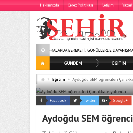
Hakkımızda
Çerez Politikası
İletişim
Yazarl
SOFRALARDA BEREKETİ, GÖNÜLLERDE DAYANIŞMAYI BÜYÜTÜYO
GÜNDEM
EĞİTİM
»
»
Eğitim
Aydoğdu SEM öğrencileri Çanakka
Facebook
Twitter
Google+
Aydoğdu SEM öğrenci