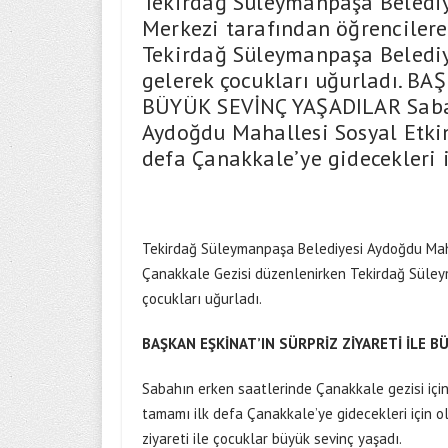
Tekirdağ Süleymanpaşa Belediy
Merkezi tarafından öğrencilere
Tekirdağ Süleymanpaşa Beledi
gelerek çocukları uğurladı. B
BÜYÜK SEVİNÇ YAŞADILAR Sabahı
Aydoğdu Mahallesi Sosyal Etki
defa Çanakkale’ye gidecekleri 
Tekirdağ Süleymanpaşa Belediyesi Aydoğdu Mahal
Çanakkale Gezisi düzenlenirken Tekirdağ Süle
çocukları uğurladı.
BAŞKAN EŞKİNAT’IN SÜRPRİZ ZİYARETİ İLE B
Sabahın erken saatlerinde Çanakkale gezisi içi
tamamı ilk defa Çanakkale’ye gidecekleri için ol
ziyareti ile çocuklar büyük sevinç yaşadı.