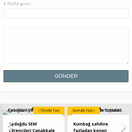
E-Posta
(gerekli)
Önceki Yazı
Sonraki Yazı
Aydoğdu SEM
Kumbağ sahiline
öğrencileri Çanakkale
fazladan konan