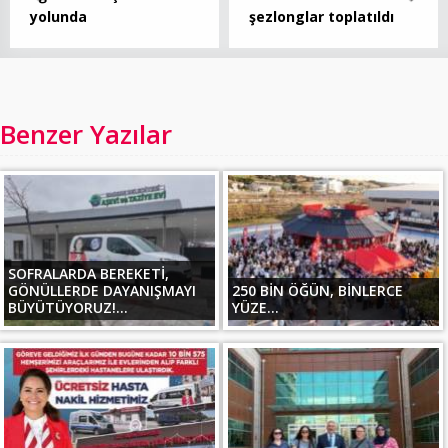
yolunda
şezlonglar toplatıldı
Benzer Yazılar
SOFRALARDA BEREKETİ,
GÖNÜLLERDE DAYANIŞMAYI
250 BİN ÖĞÜN, BİNLERCE
BÜYÜTÜYORUZ!...
YÜZE...