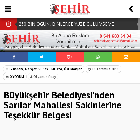
250 BİN ÖĞÜN, BİNLERCE YÜZE GÜLÜMSEME
BAŞKAN MÜGE YILDIZ TOPAK: ‘SOSYAL
SOSYAL MEDYADA PAYLAŞ
BELEDİYECİLİKTE HİÇBİR HEMŞERİMİZİ YALNIZ
MHP Çorlu İlçe Teşkilatında Yeni Dönem Başladı:
BIRAKMIYORUZ!’
Mazbatalar Alındı
Dolu Vurdu, Büyükşehir Üreticiyi Yalnız Bırakmadı
Gündem
,
Manşet
,
SOSYAL MEDYA
,
Üst Manşet
18 Temmuz 2018
SOFRALARDA BEREKETİ, GÖNÜLLERDE DAYANIŞMAYI
0 YORUM
Okyanus feray
BÜYÜTÜYORUZ!
Büyükşehir Belediyesi’nden
Sarılar Mahallesi Sakinlerine
Teşekkür Belgesi