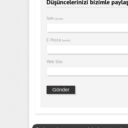
Düşüncelerinizi bizimle paylaş
İsim
Gerekli
E-Posta
Gerekli
Web Site