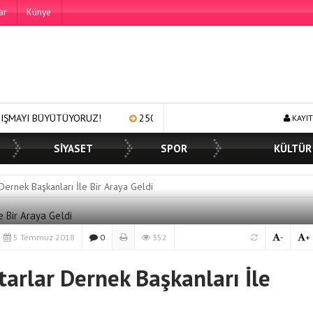
ar
Künye
TÜYORUZ!
250 BİN ÖĞÜN, BİNLERCE YÜZE GÜLÜMSEME
BA
KAYIT
SİYASET
SPOR
KÜLTÜR
Dernek Başkanları İle Bir Araya Geldi
5 Temmuz 2018
0
352
-
+
arlar Dernek Başkanları İle