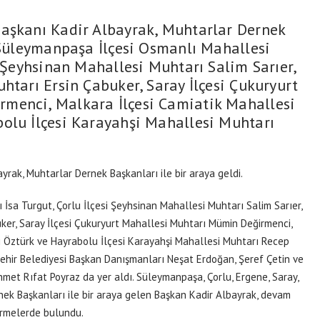
Başkanı Kadir Albayrak, Muhtarlar Dernek
. Süleymanpaşa İlçesi Osmanlı Mahallesi
i Şeyhsinan Mahallesi Muhtarı Salim Sarıer,
htarı Ersin Çabuker, Saray İlçesi Çukuryurt
menci, Malkara İlçesi Camiatik Mahallesi
olu İlçesi Karayahşi Mahallesi Muhtarı
yrak, Muhtarlar Dernek Başkanları ile bir araya geldi.
sa Turgut, Çorlu İlçesi Şeyhsinan Mahallesi Muhtarı Salim Sarıer,
ker, Saray İlçesi Çukuryurt Mahallesi Muhtarı Mümin Değirmenci,
i Öztürk ve Hayrabolu İlçesi Karayahşi Mahallesi Muhtarı Recep
şehir Belediyesi Başkan Danışmanları Neşat Erdoğan, Şeref Çetin ve
Ahmet Rıfat Poyraz da yer aldı. Süleymanpaşa, Çorlu, Ergene, Saray,
nek Başkanları ile bir araya gelen Başkan Kadir Albayrak, devam
irmelerde bulundu.