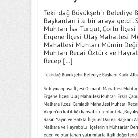
Tekirdağ Büyükşehir Belediye 
Başkanları ile bir araya geldi
Muhtarı İsa Turgut, Çorlu İlçes
Ergene İlçesi Ulaş Mahallesi Mu
Mahallesi Muhtarı Mümin Değir
Muhtarı Recai Öztürk ve Hayrab
Recep […]
Tekirdağ Büyükşehir Belediye Başkanı Kadir Alba
Süleymanpaşa İlçesi Osmanlı Mahallesi Muhtarı İ
Ergene İlçesi Ulaş Mahallesi Muhtarı Ersin Çabu
Malkara İlçesi Camiatik Mahallesi Muhtarı Reca
Akgün’ün katıldığı kahvaltılı toplantıda, Büyük
Basın Yayın ve Halkla İlişkiler Dairesi Başkanı 
Malkara ve Hayrabolu İlçelerinin Muhtarlar Der
eden ve planlanan yatırımlarla ilgili değerlend