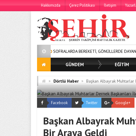
Hakkımızda
Çerez Politikası
İletişim
Yazarl
SOFRALARDA BEREKETİ, GÖNÜLLERDE DAYANIŞMAYI BÜYÜ
GÜNDEM
EĞİTİM
»
»
Dörtlü Haber
Başkan Albayrak Muhtarlar 
Facebook
Twitter
Google+
Başkan Albayrak Muht
Bir Araya Geldi