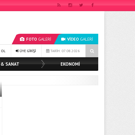
FOTO
GALERİ
VİDEO
GALERİ
ŞKAN MÜGE YILDIZ TOPAK: ‘SOSYAL BELEDİYECİLİKTE HİÇBİR HEMŞERİMİ
 OL
ÜYE GİRİŞİ
TARİH: 07.08.2026
 & SANAT
EKONOMİ