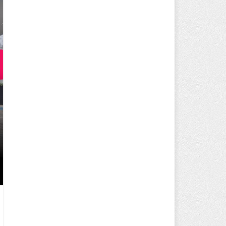
250 BİN ÖĞÜN, BİNLERCE YÜZ