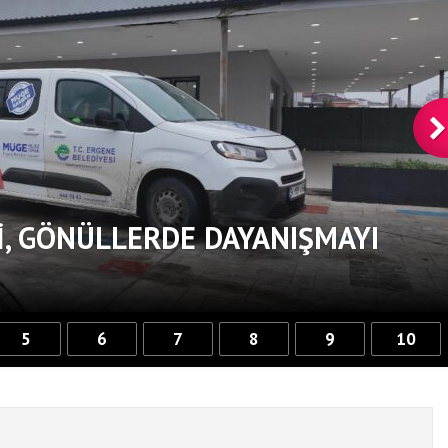
, GÖNÜLLERDE DAYANIŞMAYI
5
6
7
8
9
10