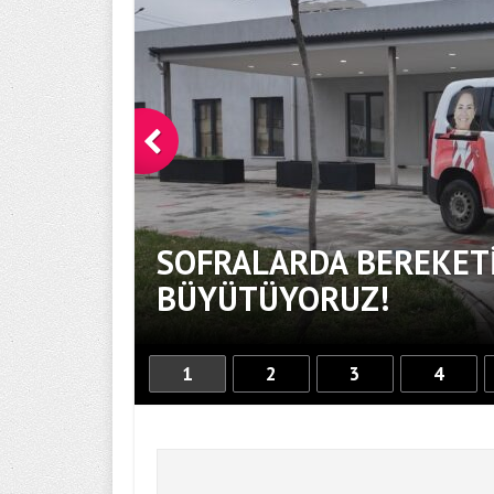
SOFRALARDA BEREKETİ
BÜYÜTÜYORUZ!
1
2
3
4