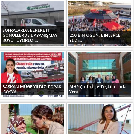
SOFRALARDA BEREKETİ,
GÖNÜLLERDE DAYANIŞMAYI
250 BİN ÖĞÜN, BİNLERCE
BÜYÜTÜYORUZ!...
YÜZE...
BAŞKAN MÜGE YILDIZ TOPAK:
MHP Çorlu İlçe Teşkilatında
‘SOSYAL...
Yeni...