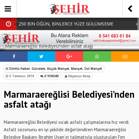
250 BİN ÖĞÜN, BİNLERCE YÜZE GÜLÜMSEME
BAŞKAN MÜGE YILDIZ TOPAK: ‘SOSYAL
SOSYAL MEDYADA PAYLAŞ
BELEDİYECİLİKTE HİÇBİR HEMŞERİMİZİ YALNIZ
MHP Çorlu İlçe Teşkilatında Yeni Dönem Başladı:
BIRAKMIYORUZ!’
Mazbatalar Alındı
Dolu Vurdu, Büyükşehir Üreticiyi Yalnız Bırakmadı
Dörtlü Haber
,
Gündem
,
Küçük Manşet
,
Manşet
,
Üst Manşet
SOFRALARDA BEREKETİ, GÖNÜLLERDE DAYANIŞMAYI
5 Temmuz 2018
0 YORUM
Okyanus feray
BÜYÜTÜYORUZ!
Marmaraereğlisi Belediyesi’nden
asfalt atağı
Marmaraereğlisi Belediyesi sıcak asfalt çalışmalarına hız verdi.
Asfalt sezonunu en iyi şekilde değerlendiren Marmaraereğlisi
Belediye Başkanı İbrahim Uyan’ın talimatıyla oluşturulan Fen