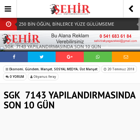
250 BİN ÖĞÜN, BİNLERCE YÜZE GÜLÜMSEME
BAŞKAN MÜGE YILDIZ TOPAK: ‘SOSYAL
SOSYAL MEDYADA PAYLAŞ
BELEDİYECİLİKTE HİÇBİR HEMŞERİMİZİ YALNIZ
MHP Çorlu İlçe Teşkilatında Yeni Dönem Başladı:
BIRAKMIYORUZ!’
Mazbatalar Alındı
Dolu Vurdu, Büyükşehir Üreticiyi Yalnız Bırakmadı
Ekonomi
,
Gündem
,
Manşet
,
SOSYAL MEDYA
,
Üst Manşet
20 Temmuz 2018
SOFRALARDA BEREKETİ, GÖNÜLLERDE DAYANIŞMAYI
0 YORUM
Okyanus feray
BÜYÜTÜYORUZ!
SGK 7143 YAPILANDIRMASINDA
SON 10 GÜN