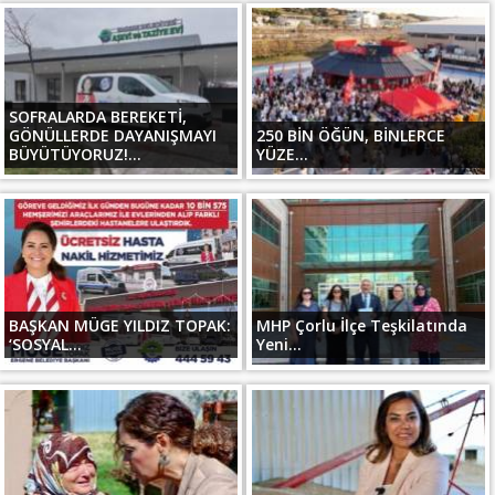
SOFRALARDA BEREKETİ,
GÖNÜLLERDE DAYANIŞMAYI
250 BİN ÖĞÜN, BİNLERCE
BÜYÜTÜYORUZ!...
YÜZE...
BAŞKAN MÜGE YILDIZ TOPAK:
MHP Çorlu İlçe Teşkilatında
‘SOSYAL...
Yeni...