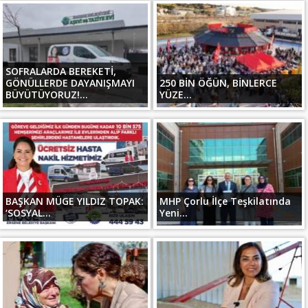
SOFRALARDA BEREKETİ,
GÖNÜLLERDE DAYANIŞMAYI
250 BİN ÖĞÜN, BİNLERCE
BÜYÜTÜYORUZ!...
YÜZE...
BAŞKAN MÜGE YILDIZ TOPAK:
MHP Çorlu İlçe Teşkilatında
‘SOSYAL...
Yeni...