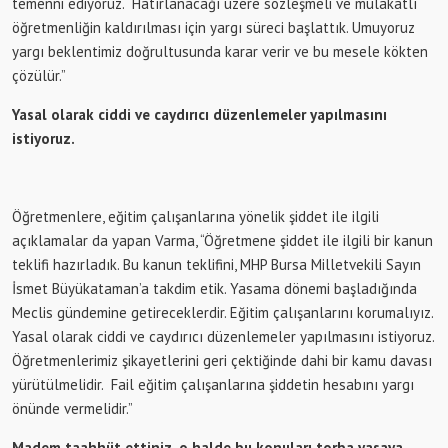
temenni ediyoruz. Hatırlanacağı üzere sözleşmeli ve mülakatlı
öğretmenliğin kaldırılması için yargı süreci başlattık. Umuyoruz
yargı beklentimiz doğrultusunda karar verir ve bu mesele kökten
çözülür.”
Yasal olarak ciddi ve caydırıcı düzenlemeler yapılmasını
istiyoruz.
Öğretmenlere, eğitim çalışanlarına yönelik şiddet ile ilgili
açıklamalar da yapan Varma, “Öğretmene şiddet ile ilgili bir kanun
teklifi hazırladık. Bu kanun teklifini, MHP Bursa Milletvekili Sayın
İsmet Büyükataman’a takdim etik. Yasama dönemi başladığında
Meclis gündemine getireceklerdir. Eğitim çalışanlarını korumalıyız.
Yasal olarak ciddi ve caydırıcı düzenlemeler yapılmasını istiyoruz.
Öğretmenlerimiz şikayetlerini geri çektiğinde dahi bir kamu davası
yürütülmelidir. Fail eğitim çalışanlarına şiddetin hesabını yargı
önünde vermelidir.”
Madem taahhüt ettiniz, o halde bu konuları torba yasaya