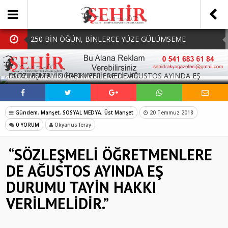
250 BİN ÖĞÜN, BİNLERCE YÜZE GÜLÜMSEME
BAŞKAN MÜGE YILDIZ TOPAK: ‘SOSYAL
SOSYAL MEDYADA PAYLAŞ
BELEDİYECİLİKTE HİÇBİR HEMŞERİMİZİ YALNIZ
MHP Çorlu İlçe Teşkilatında Yeni Dönem Başladı:
BIRAKMIYORUZ!’
Mazbatalar Alındı
Dolu Vurdu, Büyükşehir Üreticiyi Yalnız Bırakmadı
Gündem
,
Manşet
,
SOSYAL MEDYA
,
Üst Manşet
20 Temmuz 2018
SOFRALARDA BEREKETİ, GÖNÜLLERDE DAYANIŞMAYI
0 YORUM
Okyanus feray
BÜYÜTÜYORUZ!
“SÖZLEŞMELİ ÖĞRETMENLERE
DE AĞUSTOS AYINDA EŞ
DURUMU TAYİN HAKKI
VERİLMELİDİR.”