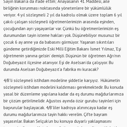
Sayın Bakan’a da ifade ettim; Anayasanın 41. Maddesi, aile
birliğinin korunması noktasında yönetenlere bir yükümlülük
veriyor. 4 yıl sözleşmeli 2 yıl da kadrolu olmak üzere toplam 6 yıl
çakılı çalışan sözleşmeli öğretmenlerimizin arasında eşinden,
çocuğundan ayrı yaşayanlar var. Çünkü bu öğretmenlerimizin eş
durumundan tayin isteme hakları yok. Düşünebiliyor musunuz bir
çocuk 6 ay anne ya da babasını görmüyor. Yaşanan sıkıntıları
gündeme getirdiğimizde Eski Milli Eğitim Bakanı İsmet Yılmaz, ‘Eşi
öğretmenin yanına gelsin’ demişti. Düşünün bir öğretmen Ağrı’nın
Doğubeyazıt ilçesine atanıyor. Eşi de Aselsan’da çalışıyor. Bu
durumda Aselsan Doğubeyazıt’a fabrika mı kuracak?
4/B’li sözleşmeli istihdam modeline şiddetle karşıyız. Hükümetin
sözleşmeli istihdam modelini kaldırması gerekmektedir. Bu konuda
yasal bir düzenleme yapılana kadar da eş durumu mağdurlarımıza
bir çözüm getirilmelidir. Ağustos ayında özür gurubu tayinleri için
başvurular başlayacak. 4/B’liler kadroya alınıncaya kadar eş
durumu mağdurlarımıza tayin hakkı verelim. Çifte bayram
yaşasınlar. Bakan Selçuk’un bu konuya duyarlı yaklaşmasını