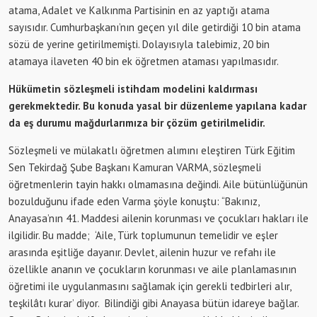
atama, Adalet ve Kalkınma Partisinin en az yaptığı atama
sayısıdır. Cumhurbaşkanı’nın geçen yıl dile getirdiği 10 bin atama
sözü de yerine getirilmemişti. Dolayısıyla talebimiz, 20 bin
atamaya ilaveten 40 bin ek öğretmen ataması yapılmasıdır.
Hükümetin sözleşmeli istihdam modelini kaldırması
gerekmektedir. Bu konuda yasal bir düzenleme yapılana kadar
da eş durumu mağdurlarımıza bir çözüm getirilmelidir.
Sözleşmeli ve mülakatlı öğretmen alımını eleştiren Türk Eğitim
Sen Tekirdağ Şube Başkanı Kamuran VARMA, sözleşmeli
öğretmenlerin tayin hakkı olmamasına değindi. Aile bütünlüğünün
bozulduğunu ifade eden Varma şöyle konuştu: “Bakınız,
Anayasa’nın 41. Maddesi ailenin korunması ve çocukları hakları ile
ilgilidir. Bu madde; ‘Aile, Türk toplumunun temelidir ve eşler
arasında eşitliğe dayanır. Devlet, ailenin huzur ve refahı ile
özellikle ananın ve çocukların korunması ve aile planlamasının
öğretimi ile uygulanmasını sağlamak için gerekli tedbirleri alır,
teşkilâtı kurar’ diyor. Bilindiği gibi Anayasa bütün idareye bağlar.