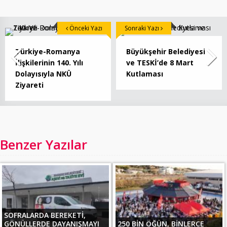
Önceki Yazı
Sonraki Yazı
Türkiye-Romanya
Büyükşehir Belediyesi
İlişkilerinin 140. Yılı
ve TESKİ’de 8 Mart
Dolayısıyla NKÜ
Kutlaması
Ziyareti
Benzer Yazılar
SOFRALARDA BEREKETİ,
GÖNÜLLERDE DAYANIŞMAYI
250 BİN ÖĞÜN, BİNLERCE