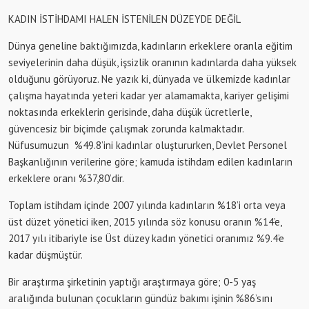
KADIN İSTİHDAMI HALEN İSTENİLEN DÜZEYDE DEĞİL
Dünya geneline baktığımızda, kadınların erkeklere oranla eğitim
seviyelerinin daha düşük, işsizlik oranının kadınlarda daha yüksek
olduğunu görüyoruz. Ne yazık ki, dünyada ve ülkemizde kadınlar
çalışma hayatında yeteri kadar yer alamamakta, kariyer gelişimi
noktasında erkeklerin gerisinde, daha düşük ücretlerle,
güvencesiz bir biçimde çalışmak zorunda kalmaktadır.
Nüfusumuzun %49.8’ini kadınlar oluştururken, Devlet Personel
Başkanlığının verilerine göre; kamuda istihdam edilen kadınların
erkeklere oranı %37,80’dir.
Toplam istihdam içinde 2007 yılında kadınların %18’i orta veya
üst düzet yönetici iken, 2015 yılında söz konusu oranın %14’e,
2017 yılı itibariyle ise Üst düzey kadın yönetici oranımız %9.4’e
kadar düşmüştür.
Bir araştırma şirketinin yaptığı araştırmaya göre; 0-5 yaş
aralığında bulunan çocukların gündüz bakımı işinin %86’sını