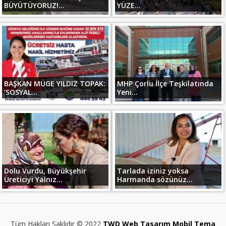
BÜYÜTÜYORUZ!...
YÜZE...
BAŞKAN MÜGE YILDIZ TOPAK:
MHP Çorlu İlçe Teşkilatında
‘SOSYAL...
Yeni...
Dolu Vurdu, Büyükşehir
Tarlada iziniz yoksa
Üreticiyi Yalnız...
Harmanda sözünüz...
Tüm Hakları Saklıdır © 2022
TWD Web Tasarım Mobil Tema