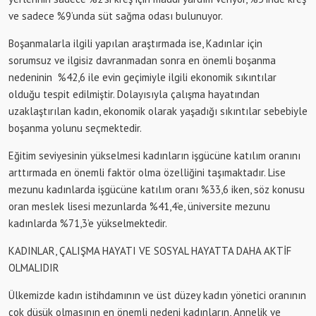
ve sadece %9’unda süt sağma odası bulunuyor.
Boşanmalarla ilgili yapılan araştırmada ise, Kadınlar için
sorumsuz ve ilgisiz davranmadan sonra en önemli boşanma
nedeninin %42,6 ile evin geçimiyle ilgili ekonomik sıkıntılar
olduğu tespit edilmiştir. Dolayısıyla çalışma hayatından
uzaklaştırılan kadın, ekonomik olarak yaşadığı sıkıntılar sebebiyle
boşanma yolunu seçmektedir.
Eğitim seviyesinin yükselmesi kadınların işgücüne katılım oranını
arttırmada en önemli faktör olma özelliğini taşımaktadır. Lise
mezunu kadınlarda işgücüne katılım oranı %33,6 iken, söz konusu
oran meslek lisesi mezunlarda %41,4’e, üniversite mezunu
kadınlarda %71,3’e yükselmektedir.
KADINLAR, ÇALIŞMA HAYATI VE SOSYAL HAYATTA DAHA AKTİF
OLMALIDIR
Ülkemizde kadın istihdamının ve üst düzey kadın yönetici oranının
çok düşük olmasının en önemli nedeni kadınların, Annelik ve