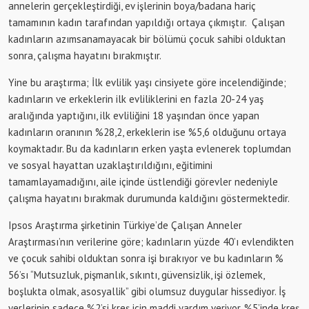
annelerin gerçekleştirdiği, ev işlerinin boya/badana hariç
tamamının kadın tarafından yapıldığı ortaya çıkmıştır. Çalışan
kadınların azımsanamayacak bir bölümü çocuk sahibi olduktan
sonra, çalışma hayatını bırakmıştır.
Yine bu araştırma; İlk evlilik yaşı cinsiyete göre incelendiğinde;
kadınların ve erkeklerin ilk evliliklerini en fazla 20-24 yaş
aralığında yaptığını, ilk evliliğini 18 yaşından önce yapan
kadınların oranının %28,2, erkeklerin ise %5,6 olduğunu ortaya
koymaktadır. Bu da kadınların erken yaşta evlenerek toplumdan
ve sosyal hayattan uzaklaştırıldığını, eğitimini
tamamlayamadığını, aile içinde üstlendiği görevler nedeniyle
çalışma hayatını bırakmak durumunda kaldığını göstermektedir.
Ipsos Araştırma şirketinin Türkiye’de Çalışan Anneler
Araştırması’nın verilerine göre; kadınların yüzde 40’ı evlendikten
ve çocuk sahibi olduktan sonra işi bırakıyor ve bu kadınların %
56’sı “Mutsuzluk, pişmanlık, sıkıntı, güvensizlik, işi özlemek,
boşlukta olmak, asosyallik” gibi olumsuz duygular hissediyor. İş
yerlerinin sadece %2’si kreş için maddi yardım veriyor, %5’inde kreş