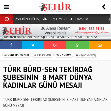
250 BİN ÖĞÜN, BİNLERCE YÜZE GÜLÜMSEME
BAŞKAN MÜGE YILDIZ TOPAK: ‘SOSYAL
SOSYAL MEDYADA PAYLAŞ
BELEDİYECİLİKTE HİÇBİR HEMŞERİMİZİ YALNIZ
MHP Çorlu İlçe Teşkilatında Yeni Dönem Başladı:
BIRAKMIYORUZ!’
Mazbatalar Alındı
Dolu Vurdu, Büyükşehir Üreticiyi Yalnız Bırakmadı
Gündem
,
Manşet
8 Mart 2018
0 YORUM
Okyanus feray
SOFRALARDA BEREKETİ, GÖNÜLLERDE DAYANIŞMAYI
TÜRK BÜRO-SEN TEKİRDAĞ
BÜYÜTÜYORUZ!
ŞUBESİNİN 8 MART DÜNYA
KADINLAR GÜNÜ MESAJI
TÜRK BÜRO-SEN TEKİRDAĞ ŞUBESİNİN 8 MART DÜNYA KADINLAR
GÜNÜ MESAJI