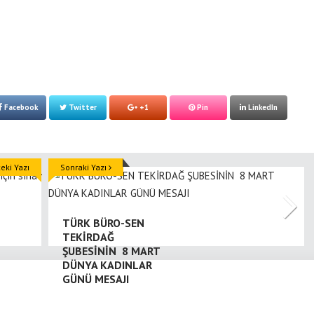
Facebook
Twitter
+1
Pin
LinkedIn
ki Yazı
Sonraki Yazı
TÜRK BÜRO-SEN
TEKİRDAĞ
ŞUBESİNİN 8 MART
DÜNYA KADINLAR
GÜNÜ MESAJI