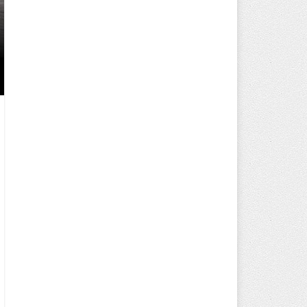
250 BİN ÖĞÜN, BİNLERCE YÜZ