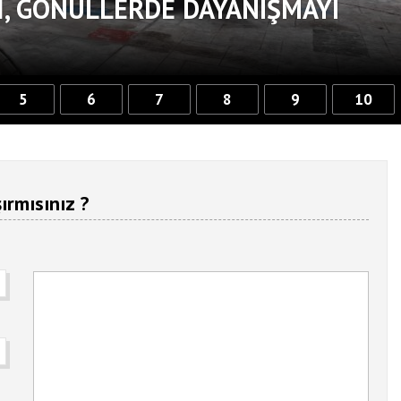
, GÖNÜLLERDE DAYANIŞMAYI
5
6
7
8
9
10
ırmısınız ?