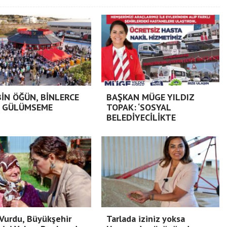
BİN ÖĞÜN, BİNLERCE
BAŞKAN MÜGE YILDIZ
 GÜLÜMSEME
TOPAK: ‘SOSYAL
BELEDİYECİLİKTE
Vurdu, Büyükşehir
Tarlada iziniz yoksa