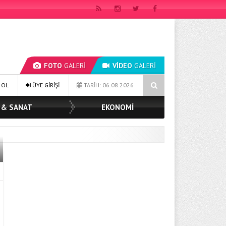
FOTO
GALERİ
VİDEO
GALERİ
ILDIZ TOPAK: ‘SOSYAL BELEDİYECİLİKTE HİÇBİR HEMŞERİMİZİ YALNIZ BI
 OL
ÜYE GİRİŞİ
TARİH: 06.08.2026
 & SANAT
EKONOMİ