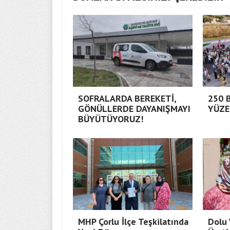
SOFRALARDA BEREKETİ,
250 
GÖNÜLLERDE DAYANIŞMAYI
YÜZE
BÜYÜTÜYORUZ!
MHP Çorlu İlçe Teşkilatında
Dolu 