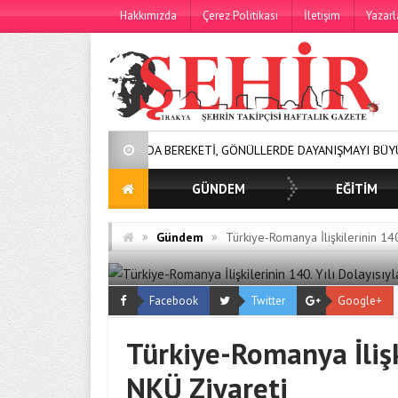
Hakkımızda
Çerez Politikası
İletişim
Yazarl
SOFRALARDA BEREKETİ, GÖNÜLLERDE DAYANIŞMAYI BÜYÜTÜYORUZ!
GÜNDEM
EĞİTİM
»
»
Gündem
Türkiye-Romanya İlişkilerinin 140
Facebook
Twitter
Google+
Türkiye-Romanya İlişki
NKÜ Ziyareti