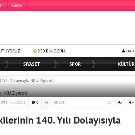
ar
Künye
250 BİN ÖĞÜN, BİNLERCE YÜZE GÜLÜMSEME
BAŞKAN MÜGE Y
KAYIT
SİYASET
SPOR
KÜLTÜR
. Yılı Dolayısıyla NKÜ Ziyareti
8 Mart 2018
0
235
-
+
lerinin 140. Yılı Dolayısıyla