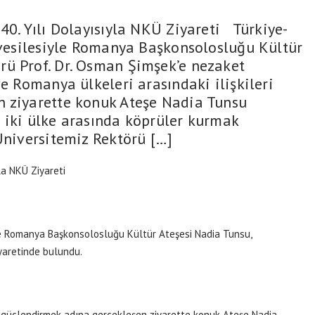
40. Yılı Dolayısıyla NKÜ Ziyareti Türkiye-
ı vesilesiyle Romanya Başkonsolosluğu Kültür
rü Prof. Dr. Osman Şimşek’e nezaket
e Romanya ülkeleri arasındaki ilişkileri
n ziyarette konuk Ateşe Nadia Tunsu
le iki ülke arasında köprüler kurmak
Üniversitemiz Rektörü […]
la NKÜ Ziyareti
iyle Romanya Başkonsolosluğu Kültür Ateşesi Nadia Tunsu,
yaretinde bulundu.
ri güçlendirmek adına gerçekleşen ziyarette konuk Ateşe Nadia