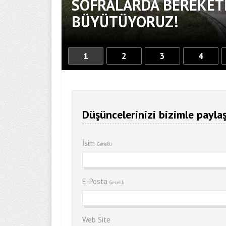
SOFRALARDA BEREKETİ
BÜYÜTÜYORUZ!
1
2
3
4
Düşüncelerinizi bizimle paylaş
İsim
Gerekli
E-Posta
Gerekli
Web Site